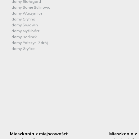
domy Białogard
domy Borne Sulinowo
domy Warzymice
domy Gryfino
domy Świdwin
domy Myślibórz
domy Barlinek
domy Połczyn-Zdrój
domy Gryfice
Mieszkania z miejscowości:
Mieszkania z 