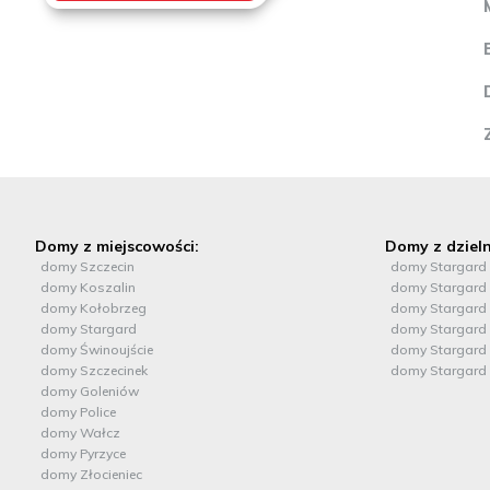
Domy z miejscowości:
Domy z dzieln
domy Szczecin
domy Stargard
domy Koszalin
domy Stargard
domy Kołobrzeg
domy Stargard 
domy Stargard
domy Stargard 
domy Świnoujście
domy Stargard 
domy Szczecinek
domy Stargard
domy Goleniów
domy Police
domy Wałcz
domy Pyrzyce
domy Złocieniec