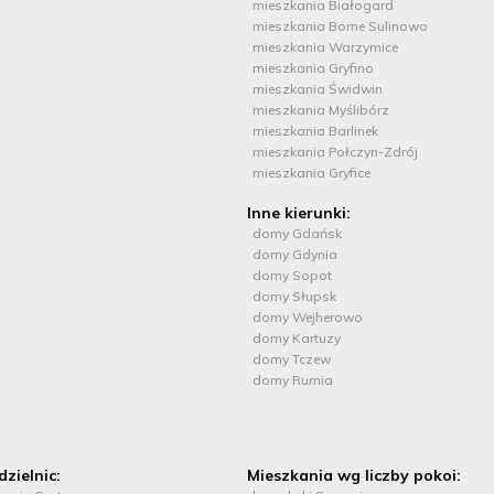
mieszkania Białogard
mieszkania Borne Sulinowo
mieszkania Warzymice
mieszkania Gryfino
mieszkania Świdwin
mieszkania Myślibórz
mieszkania Barlinek
mieszkania Połczyn-Zdrój
mieszkania Gryfice
Inne kierunki:
domy Gdańsk
domy Gdynia
domy Sopot
domy Słupsk
domy Wejherowo
domy Kartuzy
domy Tczew
domy Rumia
dzielnic:
Mieszkania wg liczby pokoi: