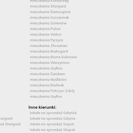
mieszkania Kołobrzeg
mieszkania Stargard
mieszkania Świnoujście
mieszkania Szczecinek
mieszkania Goleniów
mieszkania Police
mieszkania Wałcz
mieszkania Pyrzyce
mieszkania Złocieniec
mieszkania Białogard
mieszkania Borne Sulinowo
mieszkania Warzymice
mieszkania Gryfino
mieszkania Świdwin
mieszkania Myślibórz
mieszkania Barlinek
mieszkania Połczyn-Zdrój
mieszkania Gryfice
Inne kierunki:
lokale na sprzedaż Gdańsk
targard
lokale na sprzedaż Gdynia
aż Stargard
lokale na sprzedaż Sopot
lokale na sprzedaż Słupsk