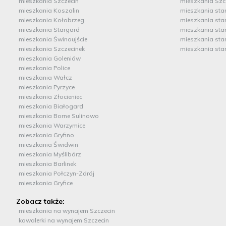
mieszkania Szczecin
mieszkania Szc
mieszkania Koszalin
mieszkania sta
mieszkania Kołobrzeg
mieszkania sta
mieszkania Stargard
mieszkania sta
mieszkania Świnoujście
mieszkania sta
mieszkania Szczecinek
mieszkania sta
mieszkania Goleniów
mieszkania Police
mieszkania Wałcz
mieszkania Pyrzyce
mieszkania Złocieniec
mieszkania Białogard
mieszkania Borne Sulinowo
mieszkania Warzymice
mieszkania Gryfino
mieszkania Świdwin
mieszkania Myślibórz
mieszkania Barlinek
mieszkania Połczyn-Zdrój
mieszkania Gryfice
Zobacz także:
mieszkania na wynajem Szczecin
kawalerki na wynajem Szczecin