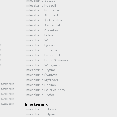
mieszkania Szczecin
mieszkania Koszalin
mieszkania Kołobrzeg
mieszkania Stargard
mieszkania Świnoujście
mieszkania Szczecinek
mieszkania Goleniów
mieszkania Police
mieszkania Wałcz
n
mieszkania Pyrzyce
n
mieszkania Złocieniec
n
mieszkania Białogard
n
mieszkania Borne Sulinowo
n
mieszkania Warzymice
mieszkania Gryfino
mieszkania Świdwin
mieszkania Myślibórz
 Szczecin
mieszkania Barlinek
 Szczecin
mieszkania Połczyn-Zdrój
 Szczecin
mieszkania Gryfice
 Szczecin
 Szczecin
Inne kierunki:
mieszkania Gdańsk
mieszkania Gdynia