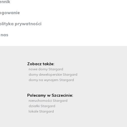
600 Świnoujście Tel. +48 91 307 89 01 Oddział KOŁOBRZEG ul.
ennik
100 Kołobrzeg Tel. +48 94 700 00 23 Zapraszamy do naszych
kulski-nieruchomosci.pl :: Oferta wysłana z programu mediaRent
ogowanie
olityka prywatności
 nas
Zobacz także:
nowe domy Stargard
domy deweloperskie Stargard
domy na wynajem Stargard
Polecamy w Szczecinie:
nieruchomości Stargard
działki Stargard
lokale Stargard