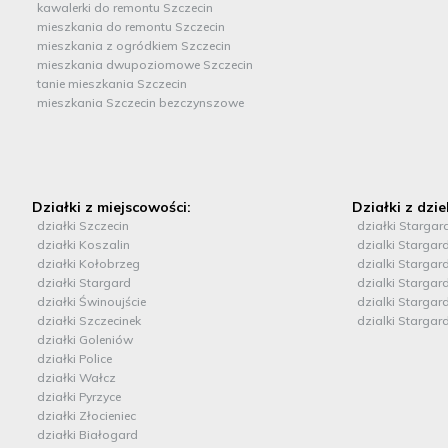
kawalerki do remontu Szczecin
mieszkania do remontu Szczecin
mieszkania z ogródkiem Szczecin
mieszkania dwupoziomowe Szczecin
tanie mieszkania Szczecin
mieszkania Szczecin bezczynszowe
Działki z miejscowości:
Działki z dzie
działki Szczecin
działki Stargar
działki Koszalin
dzialki Stargar
działki Kołobrzeg
dzialki Stargar
działki Stargard
dzialki Stargar
działki Świnoujście
dzialki Stargar
działki Szczecinek
dzialki Stargar
działki Goleniów
działki Police
działki Wałcz
działki Pyrzyce
działki Złocieniec
działki Białogard