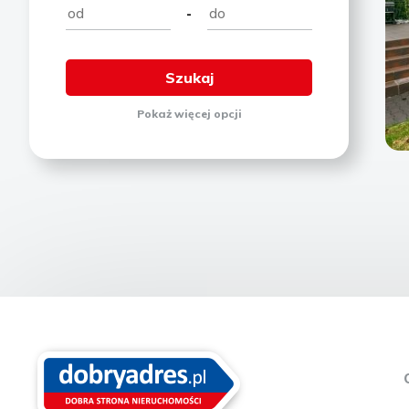
-
Pokaż
więcej
opcji