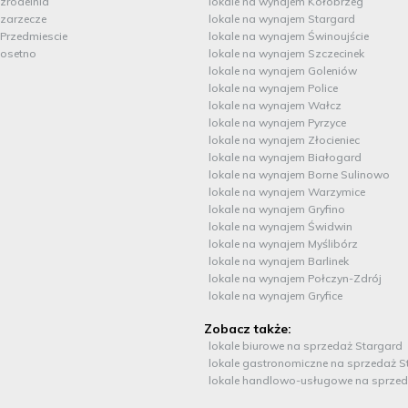
 zrodelnia
lokale na wynajem Kołobrzeg
 zarzecze
lokale na wynajem Stargard
 Przedmiescie
lokale na wynajem Świnoujście
 osetno
lokale na wynajem Szczecinek
lokale na wynajem Goleniów
lokale na wynajem Police
lokale na wynajem Wałcz
lokale na wynajem Pyrzyce
lokale na wynajem Złocieniec
lokale na wynajem Białogard
lokale na wynajem Borne Sulinowo
lokale na wynajem Warzymice
lokale na wynajem Gryfino
lokale na wynajem Świdwin
lokale na wynajem Myślibórz
lokale na wynajem Barlinek
lokale na wynajem Połczyn-Zdrój
lokale na wynajem Gryfice
Zobacz także:
lokale biurowe na sprzedaż Stargard
lokale gastronomiczne na sprzedaż S
lokale handlowo-usługowe na sprzed