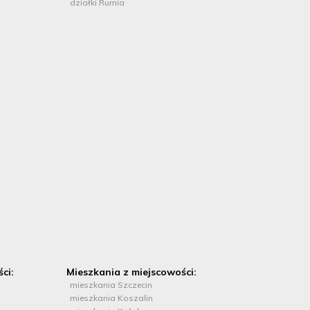
działki Rumia
ci:
Mieszkania z miejscowości:
mieszkania Szczecin
mieszkania Koszalin