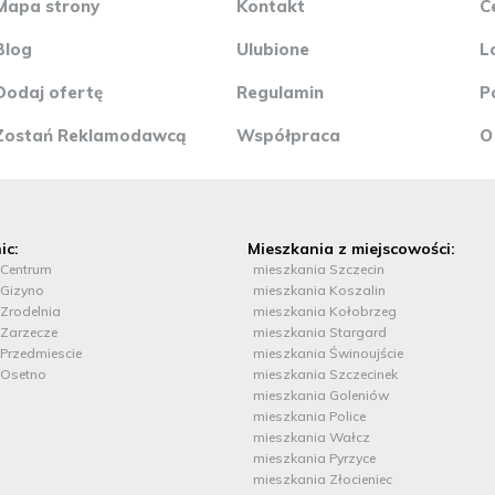
Mapa strony
Kontakt
Chrobrego 5B 72-
C
Mariacka 38/2 78-
oddziałów! www.mi
Blog
Ulubione
L
(media-rent.eu) ::
Dodaj ofertę
Regulamin
P
Zostań Reklamodawcą
Współpraca
O
ic:
Mieszkania z miejscowości:
 Centrum
mieszkania Szczecin
 Gizyno
mieszkania Koszalin
Zrodelnia
mieszkania Kołobrzeg
Zarzecze
mieszkania Stargard
Przedmiescie
mieszkania Świnoujście
 Osetno
mieszkania Szczecinek
mieszkania Goleniów
mieszkania Police
mieszkania Wałcz
mieszkania Pyrzyce
mieszkania Złocieniec