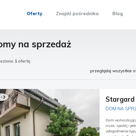
Oferty
Znajdź pośrednika
Blog
omy na sprzedaż
leziono
1
ofertę
przeglądaj wszystkie o
Stargard
DOM NA SPR
Dom wolnostojący 
cisza, spokój i j
udogodnienia typu