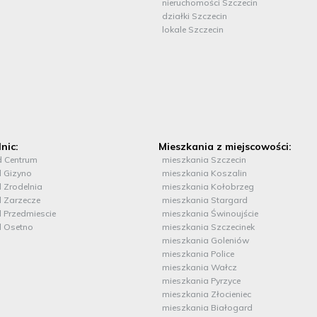
nieruchomości Szczecin
działki Szczecin
lokale Szczecin
lnic:
Mieszkania z miejscowości:
d Centrum
mieszkania Szczecin
d Gizyno
mieszkania Koszalin
d Zrodelnia
mieszkania Kołobrzeg
d Zarzecze
mieszkania Stargard
d Przedmiescie
mieszkania Świnoujście
d Osetno
mieszkania Szczecinek
mieszkania Goleniów
mieszkania Police
mieszkania Wałcz
mieszkania Pyrzyce
mieszkania Złocieniec
mieszkania Białogard