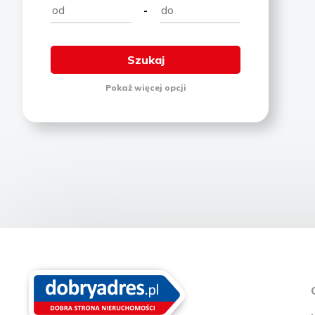
-
Pokaż
więcej
opcji