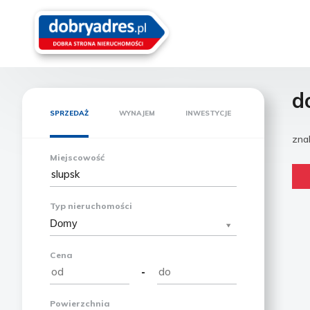
d
SPRZEDAŻ
WYNAJEM
INWESTYCJE
zna
Miejscowość
Typ nieruchomości
Domy
Cena
-
Powierzchnia