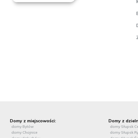
Domy z miejscowości:
Domy z dzieln
domy Bytów
domy Słupsk C
domy Chojnice
domy Słupsk R