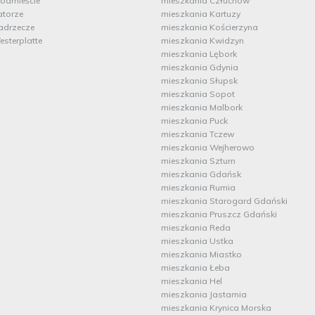
ódmieście
mieszkania Człuchów
atorze
mieszkania Kartuzy
adrzecze
mieszkania Kościerzyna
sterplatte
mieszkania Kwidzyn
mieszkania Lębork
mieszkania Gdynia
mieszkania Słupsk
mieszkania Sopot
mieszkania Malbork
mieszkania Puck
mieszkania Tczew
mieszkania Wejherowo
mieszkania Sztum
mieszkania Gdańsk
mieszkania Rumia
mieszkania Starogard Gdański
mieszkania Pruszcz Gdański
mieszkania Reda
mieszkania Ustka
mieszkania Miastko
mieszkania Łeba
mieszkania Hel
mieszkania Jastarnia
mieszkania Krynica Morska