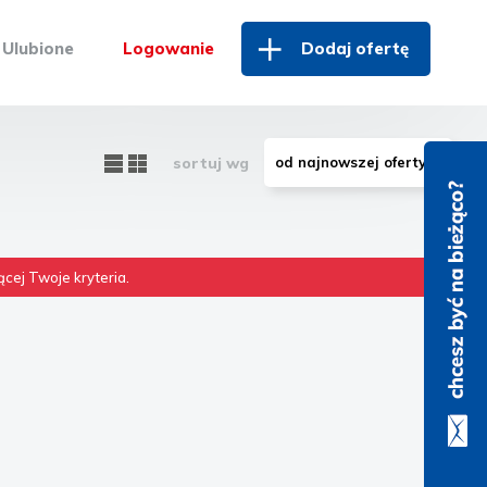
Ulubione
Logowanie
Dodaj ofertę
sortuj wg
cej Twoje kryteria.