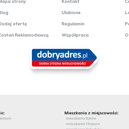
Mapa strony
Kontakt
C
Blog
Ulubione
L
Dodaj ofertę
Regulamin
P
Zostań Reklamodawcą
Współpraca
O
ic:
Mieszkania z miejscowości:
entrum
mieszkania Bytów
mieszkania Chojnice