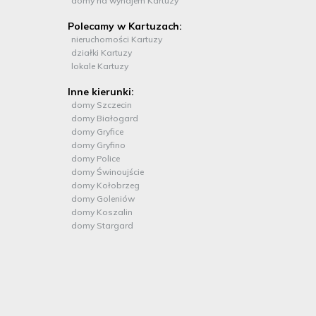
domy na wynajem Kartuzy
Polecamy w Kartuzach:
nieruchomości Kartuzy
działki Kartuzy
lokale Kartuzy
Inne kierunki:
domy Szczecin
domy Białogard
domy Gryfice
domy Gryfino
domy Police
domy Świnoujście
domy Kołobrzeg
domy Goleniów
domy Koszalin
domy Stargard