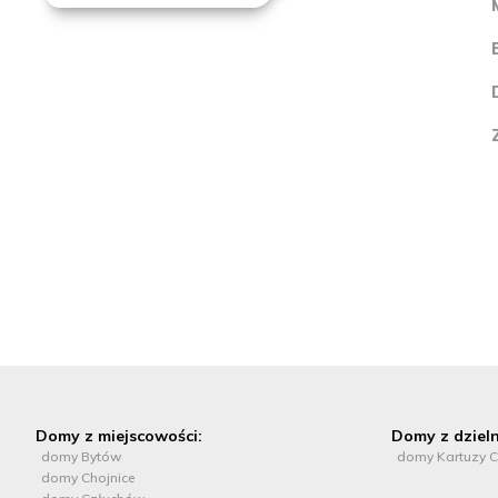
Domy z miejscowości:
Domy z dzieln
domy Bytów
domy Kartuzy C
domy Chojnice