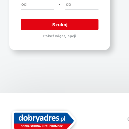
-
Pokaż
więcej
opcji