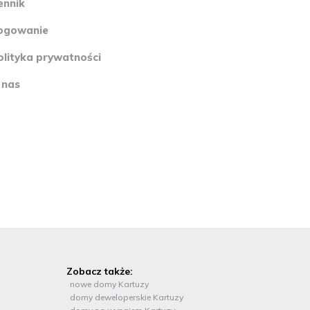
ennik
ogowanie
olityka prywatności
 nas
Zobacz także:
nowe domy Kartuzy
domy deweloperskie Kartuzy