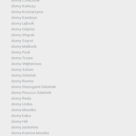
domy Człuchów
domy Kartuzy
domy Kościerzyna
domy Kwidzyn
domy Lębork
domy Gdynia
domy Słupsk
domy Sopot
domy Malbork
domy Puck
domy Tczew
domy Wejherowo
domy Sztum
domy Gdańsk
domy Rumia
domy Starogard Gdański
domy Pruszcz Gdański
domy Reda
domy Ustka
domy Miastko
domy Łeba
domy Hel
domy Jastarnia
domy Krynica Morska