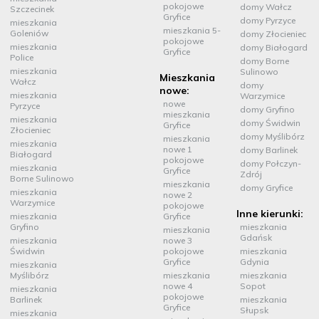
pokojowe
domy Wałcz
Szczecinek
Gryfice
domy Pyrzyce
mieszkania
mieszkania 5-
Goleniów
domy Złocieniec
pokojowe
mieszkania
domy Białogard
Gryfice
Police
domy Borne
mieszkania
Sulinowo
Mieszkania
Wałcz
domy
nowe:
mieszkania
Warzymice
nowe
Pyrzyce
domy Gryfino
mieszkania
mieszkania
domy Świdwin
Gryfice
Złocieniec
domy Myślibórz
mieszkania
mieszkania
nowe 1
domy Barlinek
Białogard
pokojowe
domy Połczyn-
mieszkania
Gryfice
Zdrój
Borne Sulinowo
mieszkania
domy Gryfice
mieszkania
nowe 2
Warzymice
pokojowe
Inne kierunki:
mieszkania
Gryfice
Gryfino
mieszkania
mieszkania
Gdańsk
mieszkania
nowe 3
Świdwin
pokojowe
mieszkania
Gryfice
Gdynia
mieszkania
Myślibórz
mieszkania
mieszkania
nowe 4
Sopot
mieszkania
pokojowe
Barlinek
mieszkania
Gryfice
Słupsk
mieszkania