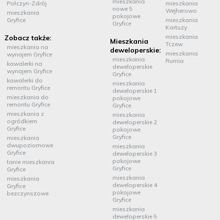
mieszkania
Połczyn-Zdrój
mieszkania
nowe 5
Wejherowo
mieszkania
pokojowe
Gryfice
mieszkania
Gryfice
Kartuzy
mieszkania
Zobacz także:
Mieszkania
Tczew
mieszkania na
deweloperskie:
mieszkania
wynajem Gryfice
mieszkania
Rumia
kawalerki na
deweloperskie
wynajem Gryfice
Gryfice
kawalerki do
mieszkania
remontu Gryfice
deweloperskie 1
mieszkania do
pokojowe
remontu Gryfice
Gryfice
mieszkania z
mieszkania
ogródkiem
deweloperskie 2
Gryfice
pokojowe
Gryfice
mieszkania
dwupoziomowe
mieszkania
Gryfice
deweloperskie 3
pokojowe
tanie mieszkania
Gryfice
Gryfice
mieszkania
mieszkania
deweloperskie 4
Gryfice
pokojowe
bezczynszowe
Gryfice
mieszkania
deweloperskie 5