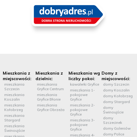
Mieszkania z
Mieszkania z
Mieszkania wg
Domy z
miejscowości:
dzielnic:
liczby pokoi:
miejscowości:
mieszkania
mieszkania
kawalerki Gryfice
domy Szczecin
Szczecin
Gryfice Centrum
mieszkania 1-
domy Koszalin
mieszkania
mieszkania
pokojowe
domy Kołobrzeg
Koszalin
Gryfice Błonie
Gryfice
domy Stargard
mieszkania
mieszkania
mieszkania 2-
domy
Kołobrzeg
Gryfice Obrzeża
pokojowe
Świnoujście
Gryfice
mieszkania
domy
Stargard
mieszkania 3-
Szczecinek
pokojowe
mieszkania
domy Goleniów
Gryfice
Świnoujście
domy Police
mieszkania 4-
mieszkania