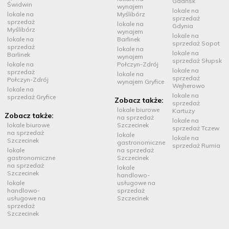
Gdańsk
Świdwin
wynajem
lokale na
lokale na
Myślibórz
sprzedaż
sprzedaż
lokale na
Gdynia
Myślibórz
wynajem
lokale na
lokale na
Barlinek
sprzedaż Sopot
sprzedaż
lokale na
lokale na
Barlinek
wynajem
sprzedaż Słupsk
lokale na
Połczyn-Zdrój
lokale na
sprzedaż
lokale na
sprzedaż
Połczyn-Zdrój
wynajem Gryfice
Wejherowo
lokale na
lokale na
sprzedaż Gryfice
Zobacz także:
sprzedaż
lokale biurowe
Kartuzy
Zobacz także:
na sprzedaż
lokale na
lokale biurowe
Szczecinek
sprzedaż Tczew
na sprzedaż
lokale
lokale na
Szczecinek
gastronomiczne
sprzedaż Rumia
lokale
na sprzedaż
gastronomiczne
Szczecinek
na sprzedaż
lokale
Szczecinek
handlowo-
lokale
usługowe na
handlowo-
sprzedaż
usługowe na
Szczecinek
sprzedaż
Szczecinek