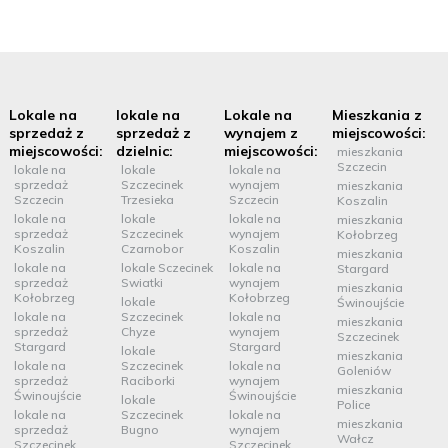
Lokale na
lokale na
Lokale na
Mieszkania z
sprzedaż z
sprzedaż z
wynajem z
miejscowości:
miejscowości:
dzielnic:
miejscowości:
mieszkania
Szczecin
lokale na
lokale
lokale na
sprzedaż
Szczecinek
wynajem
mieszkania
Szczecin
Trzesieka
Szczecin
Koszalin
lokale na
lokale
lokale na
mieszkania
sprzedaż
Szczecinek
wynajem
Kołobrzeg
Koszalin
Czarnobor
Koszalin
mieszkania
lokale na
lokale Sczecinek
lokale na
Stargard
sprzedaż
Swiatki
wynajem
mieszkania
Kołobrzeg
Kołobrzeg
lokale
Świnoujście
lokale na
Szczecinek
lokale na
mieszkania
sprzedaż
Chyze
wynajem
Szczecinek
Stargard
Stargard
lokale
mieszkania
lokale na
Szczecinek
lokale na
Goleniów
sprzedaż
Raciborki
wynajem
mieszkania
Świnoujście
Świnoujście
lokale
Police
lokale na
Szczecinek
lokale na
mieszkania
sprzedaż
Bugno
wynajem
Wałcz
Szczecinek
Szczecinek