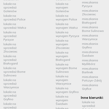
mieszkania
lokale na
lokale na
Pyrzyce
sprzedaż
wynajem
mieszkania
Goleniów
Goleniów
Złocieniec
lokale na
lokale na
mieszkania
sprzedaż Police
wynajem Police
Białogard
lokale na
lokale na
mieszkania
sprzedaż Wałcz
wynajem Wałcz
Borne Sulinowo
lokale na
lokale na
mieszkania
sprzedaż
wynajem Pyrzyce
Warzymice
Pyrzyce
lokale na
mieszkania
lokale na
wynajem
Gryfino
sprzedaż
Złocieniec
Złocieniec
mieszkania
lokale na
Świdwin
lokale na
wynajem
sprzedaż
Białogard
mieszkania
Białogard
Myślibórz
lokale na
lokale na
wynajem Borne
mieszkania
sprzedaż Borne
Sulinowo
Barlinek
Sulinowo
lokale na
mieszkania
lokale na
wynajem
Połczyn-Zdrój
sprzedaż
Warzymice
mieszkania
Warzymice
lokale na
Gryfice
lokale na
wynajem Gryfino
sprzedaż
lokale na
Inne kierunki:
Gryfino
wynajem
lokale na
lokale na
Świdwin
sprzedaż
sprzedaż
lokale na