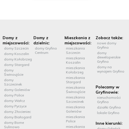
Domy z
Domy z
Mieszkania z
Zobacz także:
miejscowości:
dzielnic:
miejscowości:
nowe domy
Gryfino
domy Szczecin
domy Gryfino
mieszkania
Centrum
Szczecin
domy
domy Koszalin
deweloperskie
mieszkania
domy Kołobrzeg
Gryfino
Koszalin
domy Stargard
domy na
mieszkania
domy
wynajem Gryfino
Kołobrzeg
Świnoujście
mieszkania
domy
Stargard
Szczecinek
Polecamy w
mieszkania
domy Goleniów
Świnoujście
Gryfinowie:
domy Police
mieszkania
nieruchomości
domy Wałcz
Szczecinek
Gryfino
domy Pyrzyce
mieszkania
działki Gryfino
Goleniów
domy Złocieniec
lokale Gryfino
mieszkania
domy Białogard
Police
domy Borne
Inne kierunki:
mieszkania
Sulinowo
domy Gdańsk