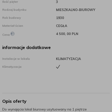
Ilość pięter
3
Rodzaj budynku
MIESZKALNO-BIUROWY
Rok budowy
1930
Materiał ścian
CEGŁA
4 500, 00 PLN
Cena
informacje dodatkowe
Instalacje w lokalu
KLIMATYZACJA
Klimatyzacja
Opis oferty
Do wynajęcia lokal biurowy usytuowany na 1 piętrze