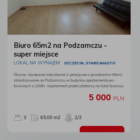
Biuro 65m2 na Podzamczu -
super miejsce
LOKAL NA WYNAJEM
SZCZECIN, STARE MIASTO
Śliczne, słoneczne mieszkanie 2-pokojowe o powierzchni 65m2
zlokalizowane na Podzamczu w budynku apartamentowo-
biurowym z 2008r. Apartament przekształcony na lokal biurowy.
Składa się z dwóch dużych pokoi, socjala z jadalnią oraz
5 000
łazienki z wc. Czynsz najmu 5000zł netto. Dodatkowo media,
PLN
zaliczka 2000zł, w niej opłata za zimną i ciepłą wodę,
ogrzewanie, klimatyzację, internet, telewizję, prąd. Na
wyposażeniu klimatyzacja, światłowody. Całość to 7000zł +
3
65,00 m2
2/3
23% vat. Szybki termin wydania. Wynajem na minimum rok
czasu. Kaucja 10.000zł Super lokalizacja jaką jest Stare Miasto,
przepiękny widok z okien na Bulwary, trasę zamkową, Zamek
Zobacz ofertę
Ks. Pomorskich wpływa na atrakcyjność oferty. W bezpośrednim