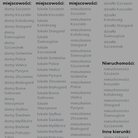
miejscowości:
miejscowości:
miejscowości:
działki Szczecin
domy Szczecin
lokale Szczecin
mieszkania
działki Koszalin
Szczecin
domy Koszalin
lokale Koszalin
działki
mieszkania
Kołobrzeg
domy Kołobrzeg
lokale
Koszalin
Kołobrzeg
działki Stargard
domy Stargard
mieszkania
lokale Stargard
działki
domy
Kołobrzeg
Świnoujście
Świnoujście
lokale
mieszkania
Świnoujście
działki
domy
Stargard
Szczecinek
Szczecinek
lokale
mieszkania
Szczecinek
domy Goleniów
Świnoujście
lokale Goleniów
domy Police
mieszkania
Nieruchomości:
lokale Police
domy Wałcz
Szczecinek
nieruchomości
lokale Wałcz
domy Pyrzyce
mieszkania
Szczecin
lokale Pyrzyce
Goleniów
domy Złocieniec
nieruchomości
lokale Złocieniec
mieszkania
domy Białogard
Koszalin
Police
lokale Białogard
domy Borne
nieruchomości
mieszkania
Sulinowo
lokale Borne
Kołobrzeg
Wałcz
Sulinowo
domy
nieruchomości
mieszkania
Warzymice
lokale
Stargard
Pyrzyce
Warzymice
domy Gryfino
nieruchomości
mieszkania
lokale Gryfino
domy Świdwin
Świnoujście
Złocieniec
lokale Świdwin
domy Myślibórz
nieruchomości
mieszkania
lokale Myślibórz
Szczecinek
domy Barlinek
Białogard
Inne kierunki:
lokale Barlinek
domy Połczyn-
mieszkania
Zdrój
lokale Połczyn-
domy Gdańsk