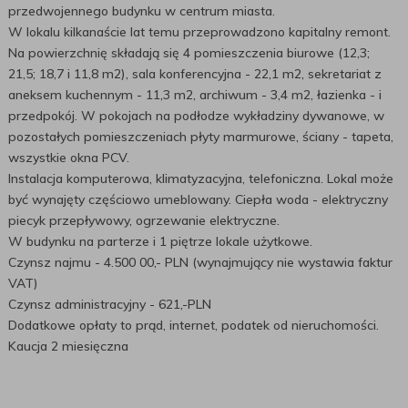
przedwojennego budynku w centrum miasta.
W lokalu kilkanaście lat temu przeprowadzono kapitalny remont.
Na powierzchnię składają się 4 pomieszczenia biurowe (12,3;
21,5; 18,7 i 11,8 m2), sala konferencyjna - 22,1 m2, sekretariat z
aneksem kuchennym - 11,3 m2, archiwum - 3,4 m2, łazienka - i
przedpokój. W pokojach na podłodze wykładziny dywanowe, w
pozostałych pomieszczeniach płyty marmurowe, ściany - tapeta,
wszystkie okna PCV.
Instalacja komputerowa, klimatyzacyjna, telefoniczna. Lokal może
być wynajęty częściowo umeblowany. Ciepła woda - elektryczny
piecyk przepływowy, ogrzewanie elektryczne.
W budynku na parterze i 1 piętrze lokale użytkowe.
Czynsz najmu - 4.500 00,- PLN (wynajmujący nie wystawia faktur
VAT)
Czynsz administracyjny - 621,-PLN
Dodatkowe opłaty to prąd, internet, podatek od nieruchomości.
Kaucja 2 miesięczna