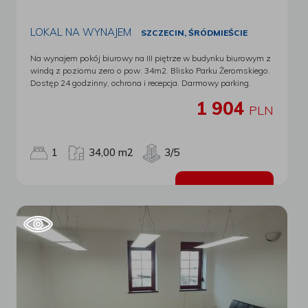
warunki do uzgodnienia. Teren ogrodzony i monitorowany. W
sąsiedztwie znajdują się firma Asprod, GARO, NEMERA oraz
Panattoni Park. W budynku właściciele prowadzą własną
LOKAL NA WYNAJEM
SZCZECIN, ŚRÓDMIEŚCIE
działalność (zajmują część powierzchni biurowych na
poniższych piętrach. Wirtualny spacer:
Na wynajem pokój biurowy na III piętrze w budynku biurowym z
https://my.matterport.com/show/?m=YNMfpK6cqy1 Oferta
windą z poziomu zero o pow. 34m2. Blisko Parku Żeromskiego.
wysłana z programu dla biur nieruchomości ASARI CRM
Dostęp 24 godzinny, ochrona i recepcja. Darmowy parking.
(asaricrm.com)
Zaplecze socjalne. W cenie wliczone wszystkie media.. Oferta
1 904
wysłana z programu dla biur nieruchomości ASARI CRM
PLN
(asaricrm.com)
1
34,00 m2
3/5
Zobacz ofertę