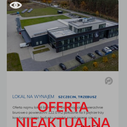
LOKAL NA WYNAJEM
SZCZECIN, TRZEBUSZ
Oferta najmu lokali biurowych. Do wynajęcia powierzchnie
biurowe o powierzchni 122,0 m2 położone na II piętrze trzy
kondygnacyjnego budynku (winda) znajdującego się w
Szczecinie Dąbie przy ul. Cynkowej . Samodzielny, nowoczesny