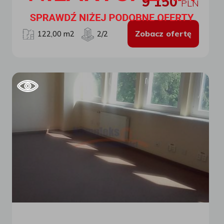
9 150
budynek oddany do użytku w 2019 roku, wykonany w
PLN
najwyższym Specyfikacja pomieszczeń przy wynajmie 122,0
m2: pomieszczenie pomocnicze - 9,7 m2, pomieszczenie
biurowe - 29,9 m2, pomieszczenie biurowe - 29,9 m2, aneks
Zobacz ofertę
122,00 m2
2/2
kuchenny - 10,9 m2, toaleta + prysznic - 13,6 m2, pomieszczenie
pomocnicze - 2,2 m2, wydzielona część komunikacji - 25,8 m2.
Cena najmu kształtuje się na poziomie: 75,00 zł netto za 1m2
wynajmowanej powierzchni. Cena obejmuje: ogrzewanie, prąd,
wodę, komfortowy system wentylacji i klimatyzacji (brak
uciążliwych klimatyzatorów), wywóz śmieci, internet
(światłowód), oraz utrzymanie powierzchni wspólnych, tj. przy
wynajmie: 122,0 m2 x 75,00 zł = 9 150,00 zł netto + VAT. Kaucja
w wysokości 3 miesięcznego czynszu. Umowa najmu na
minimum 1 rok. Parking znajduje się przed budynkiem - 2
miejsca postojowe w cenie najmu kolejne 150,00 zł miesięcznie
za 1 miejsce. Budynek usytuowany jest przy głównej ulicy z
bezpośrednim dojazdem do autostrady A6. Przed budynkiem
przy ulicy głównej zlokalizowany jest przystanek autobusowy
komunikacji miejskiej. Wynajmujący udostępni również taras
przyległy do biur oraz salę konferencyjną na tym samym piętrze
o powierzchni 67,5 m2 - do uzgodnienia. Kontrola dostępu,
personalizowane karty wejścia/wyjścia dla każdego
użytkownika. Pomieszczenia biurowe nie umeblowane - jest
możliwość wykonania mebli przez Wynajmującego - do
uzgodnienia. W przypadku zainteresowania wynajmu placu,