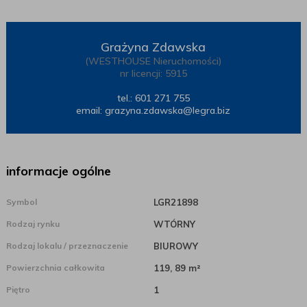
Grażyna Zdawska
(WESTHOUSE Nieruchomości)
nr licencji: 5915
tel.: 601 271 755
email:
grazyna.zdawska@legra.biz
informacje ogólne
Symbol
LGR21898
Rodzaj rynku
WTÓRNY
Rodzaj lokalu / przeznaczenie
BIUROWY
Powierzchnia całkowita
119, 89 m²
Piętro
1