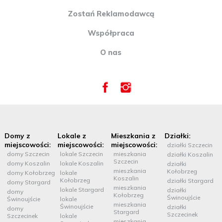
Zostań Reklamodawcą
Współpraca
O nas
Domy z
Lokale z
Mieszkania z
Działki:
miejscowości:
miejscowości:
miejscowości:
działki Szczecin
domy Szczecin
lokale Szczecin
mieszkania
działki Koszalin
Szczecin
domy Koszalin
lokale Koszalin
działki
mieszkania
Kołobrzeg
domy Kołobrzeg
lokale
Koszalin
Kołobrzeg
działki Stargard
domy Stargard
mieszkania
lokale Stargard
działki
domy
Kołobrzeg
Świnoujście
Świnoujście
lokale
mieszkania
Świnoujście
działki
domy
Stargard
Szczecinek
Szczecinek
lokale
mieszkania