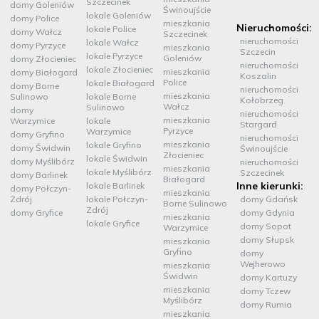
Szczecinek
domy Goleniów
Świnoujście
lokale Goleniów
domy Police
mieszkania
Nieruchomości:
lokale Police
domy Wałcz
Szczecinek
nieruchomości
lokale Wałcz
domy Pyrzyce
mieszkania
Szczecin
lokale Pyrzyce
Goleniów
domy Złocieniec
nieruchomości
lokale Złocieniec
mieszkania
domy Białogard
Koszalin
Police
lokale Białogard
domy Borne
nieruchomości
mieszkania
Sulinowo
lokale Borne
Kołobrzeg
Wałcz
Sulinowo
domy
nieruchomości
mieszkania
Warzymice
lokale
Stargard
Pyrzyce
Warzymice
domy Gryfino
nieruchomości
mieszkania
lokale Gryfino
domy Świdwin
Świnoujście
Złocieniec
lokale Świdwin
domy Myślibórz
nieruchomości
mieszkania
lokale Myślibórz
Szczecinek
domy Barlinek
Białogard
Inne kierunki:
lokale Barlinek
domy Połczyn-
mieszkania
Zdrój
lokale Połczyn-
domy Gdańsk
Borne Sulinowo
Zdrój
domy Gryfice
domy Gdynia
mieszkania
lokale Gryfice
domy Sopot
Warzymice
domy Słupsk
mieszkania
Gryfino
domy
Wejherowo
mieszkania
Świdwin
domy Kartuzy
mieszkania
domy Tczew
Myślibórz
domy Rumia
mieszkania