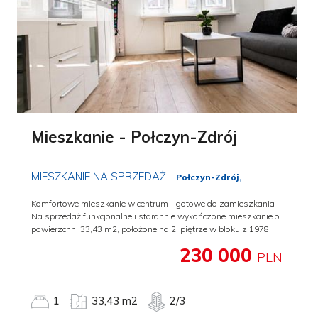
Mieszkanie - Połczyn-Zdrój
MIESZKANIE NA SPRZEDAŻ
Połczyn-Zdrój,
Komfortowe mieszkanie w centrum - gotowe do zamieszkania
Na sprzedaż funkcjonalne i starannie wykończone mieszkanie o
powierzchni 33,43 m2, położone na 2. piętrze w bloku z 1978
roku. Nieruchomość stanowi pełną własność i jest gotowa do
230 000
wprowadzenia bez konieczności ponoszenia żadnych nakładów
PLN
finansowych. Mieszkanie zostało urządzone w nowoczesnym,
jasnym i minimalistycznym stylu. Wnętrza są dobrze
doświetlone, utrzymane w spójnej kolorystyce oraz wykończone
1
33,43 m2
2/3
materiałami wysokiej jakości. Przemyślany układ pomieszczeń