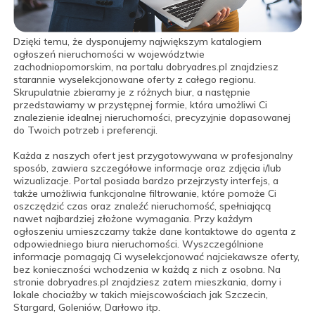
Dzięki temu, że dysponujemy największym katalogiem
ogłoszeń nieruchomości w województwie
zachodniopomorskim, na portalu dobryadres.pl znajdziesz
starannie wyselekcjonowane oferty z całego regionu.
Skrupulatnie zbieramy je z różnych biur, a następnie
przedstawiamy w przystępnej formie, która umożliwi Ci
znalezienie idealnej nieruchomości, precyzyjnie dopasowanej
do Twoich potrzeb i preferencji.
Każda z naszych ofert jest przygotowywana w profesjonalny
sposób, zawiera szczegółowe informacje oraz zdjęcia i/lub
wizualizacje. Portal posiada bardzo przejrzysty interfejs, a
także umożliwia funkcjonalne filtrowanie, które pomoże Ci
oszczędzić czas oraz znaleźć nieruchomość, spełniającą
nawet najbardziej złożone wymagania. Przy każdym
ogłoszeniu umieszczamy także dane kontaktowe do agenta z
odpowiedniego biura nieruchomości. Wyszczególnione
informacje pomagają Ci wyselekcjonować najciekawsze oferty,
bez konieczności wchodzenia w każdą z nich z osobna. Na
stronie dobryadres.pl znajdziesz zatem mieszkania, domy i
lokale chociażby w takich miejscowościach jak Szczecin,
Stargard, Goleniów, Darłowo itp.