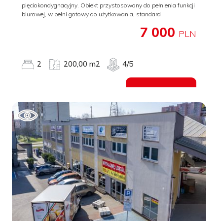
poczta, banki, kawiarnie, restauracje oraz tereny zielone. Dobrze
pięciokondygnacyjny. Obiekt przystosowany do pełnienia funkcji
rozwinięta komunikacja miejska zapewnia szybki i wygodny
biurowej, w pełni gotowy do użytkowania, standard
dojazd do różnych części miasta. To idealna propozycja dla osób
wykończenia pomieszczeń podwyższony. Budynek
szukających komfortowego mieszkania w centrum, gotowego
7 000
dostosowany do potrzeb osób niepełnosprawnych (podjazd
PLN
do zamieszkania, bez dodatkowych prac remontowych, a także
oraz łazienka). Dostępny jest pełny węzeł sanitarny, łazienki na
dla inwestorów poszukujących nieruchomości z najemcą. Nie
każdej kondygnacji. W nieruchomości znajdują się także
zwlekaj - zadzwoń i umów się na prezentację już dziś.
pomieszczenia magazynowe. Instalacje w budynku: wodno -
2
200,00 m2
4/5
kanalizacyjna, elektryczna (własna rozdzielnia), c.o. z kotłowni
gazowej (mieszczącej się na parterze budynku),
przeciwpożarowa, wentylacja grawitacyjna, wentylacja
Zobacz ofertę
mechaniczna, instalacja telefoniczna i sieć informatyczna
(pomieszczenia serwera na każdej kondygnacji). Obiekt
wyposażony jest w monitoring (instalacja alarmowa oraz
wizyjna), system przeciwpożarowy. Dostępna winda osobowa.
Do dyspozycji własny, duży plac manewrowo - parkingowy, na
około 70 miejsc parkingowych. Na parterze budynku, przy
wejściu, zlokalizowana jest portiernia. Ochrona fizyczna od
poniedziałku do piątku w godzinach 08.00 - 16.00, w
pozostałych godzinach dostęp do budynku przy użyciu kluczy i
indywidualnych kodów dostępu. Nieruchomość wyodrębniona,
plac ogrodzony, zamykany bramą wjazdową. Koszty
eksploatacyjne 1. Energia elektryczna wg zużycia - podlicznik ee.
2. Pozostałe media - rozliczane procentowo w stosunku
powierzchni lokalu/powierzchni najmu. - przykładowe opłaty za
media na podstawie zużycia za okres zimowy i letni: okres