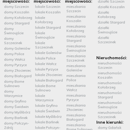
miejscowości:
miejscowości:
miejscowości:
działki Szczecin
domy Szczecin
lokale Szczecin
mieszkania
działki Koszalin
Szczecin
domy Koszalin
lokale Koszalin
działki
mieszkania
Kołobrzeg
domy Kołobrzeg
lokale
Koszalin
Kołobrzeg
działki Stargard
domy Stargard
mieszkania
lokale Stargard
działki
domy
Kołobrzeg
Świnoujście
Świnoujście
lokale
mieszkania
Świnoujście
działki
domy
Stargard
Szczecinek
Szczecinek
lokale
mieszkania
Szczecinek
domy Goleniów
Świnoujście
lokale Goleniów
domy Police
mieszkania
Nieruchomości:
lokale Police
domy Wałcz
Szczecinek
nieruchomości
lokale Wałcz
domy Pyrzyce
mieszkania
Szczecin
lokale Pyrzyce
Goleniów
domy Złocieniec
nieruchomości
lokale Złocieniec
mieszkania
domy Białogard
Koszalin
Police
lokale Białogard
domy Borne
nieruchomości
mieszkania
Sulinowo
lokale Borne
Kołobrzeg
Wałcz
Sulinowo
domy
nieruchomości
mieszkania
Warzymice
lokale
Stargard
Pyrzyce
Warzymice
domy Gryfino
nieruchomości
mieszkania
lokale Gryfino
domy Świdwin
Świnoujście
Złocieniec
lokale Świdwin
domy Myślibórz
nieruchomości
mieszkania
lokale Myślibórz
Szczecinek
domy Barlinek
Białogard
Inne kierunki:
lokale Barlinek
domy Połczyn-
mieszkania
Zdrój
lokale Połczyn-
domy Gdańsk
Borne Sulinowo