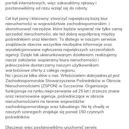
portali internetowych, więc zakasaliśmy rękawy i
postanowiliśmy od razu wziąć się do roboty.
Cel był jasny i klarowny: stworzyć największą bazę biur
nieruchomości w województwie zachodniopomorskim i
skonstruować narzędzie, które będzie wspierać nie tylko samą
sprzedaż nieruchomości, ale też dobrą współpracę między
pośrednikiem oraz klientem. To dlatego w naszym serwisie
znajdziecie obecnie wszystkie niezbędne informacje oraz
wyselekcjonowane ogłoszenia największych szczecińskich
agencji. Dzięki tak ukierunkowanym działaniom, realizujemy
nasze założenia: wspieramy biura nieruchomości i
jednocześnie dostarczamy naszym użytkownikom
wartościowe oferty z całego regionu.
No i jeszcze kilka słów o nas. Właścicielem dobryadres.pl jest
Zachodniopomorskie Stowarzyszenie Pośredników w Obrocie
Nieruchomościami (ZSPON) w Szczecinie. Organizacja
funkcjonuje na rynku nieprzerwanie od 25 lat i zrzesza znane
oraz renomowane agencje, pośredniczące w obrocie
nieruchomościami na terenie województw
zachodniopomorskiego oraz lubuskiego. Na tę chwilę w
naszych szeregach znajduje się ponad 150 czynnych
pośredników.
Dlaczego więc postanowiliśmy uruchomić serwis