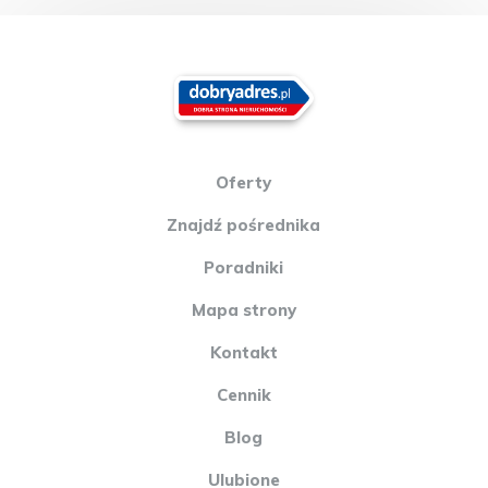
zakupie podejmujemy najszybciej jak to możliwe. Skupujemy
nieruchomości w każdym stanie technicznym, także zadłużone i
w trakcie komorniczej egzekucji. Powyższe informacje
zawierające między innymi cenę nieruchomości mają charakter
wyłącznie informacyjny. Nie stanowią one oferty w rozumieniu
art. 66 i n. ustawy z dnia 23. 04. 1964 r. Kodeks cywilny (Dz.U.
1964 r. Nr 16, poz. 93, ze zmianami.). Oferta wysłana z
programu dla biur nieruchomości ASARI CRM (asaricrm.com)
Oferty
Znajdź pośrednika
Poradniki
Mapa strony
Kontakt
Cennik
Blog
Ulubione