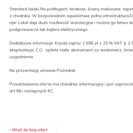
Standard lokalu Na podłogach: terakota, ściany malowane, tape
z chodnika. W bezpośrednim sąsiedztwie pełna infrastruktura.
ręki`.Lokal daje duże możliwość aranżacyjne i można go łatwo d
podgrzewacza lub bojlera elektrycznego.
Dodatkowe informacje: Kwota najmu: 1 656 zł + 23 % VAT tj. 2 
eksploatacja, C.O . opłata stała, abonament za wodomierz, śm
uzgodnienia.
Na prezentację umawia Pośrednik.
Przedstawiona oferta ma charakter informacyjny i jest zaprosze
art 66 i następnych KC.
‹ Wróć do listy ofert