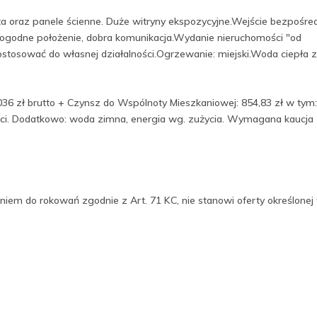
ta oraz panele ścienne. Duże witryny ekspozycyjne.Wejście bezpośre
Dogodne położenie, dobra komunikacja.Wydanie nieruchomości "od
ostosować do własnej działalności.Ogrzewanie: miejski.Woda ciepła z
036 zł brutto + Czynsz do Wspólnoty Mieszkaniowej: 854,83 zł w tym:
ieci. Dodatkowo: woda zimna, energia wg. zużycia. Wymagana kaucja 
niem do rokowań zgodnie z Art. 71 KC, nie stanowi oferty określonej