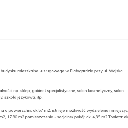
e budynku mieszkalno -usługowego w Białogardzie przy ul. Wojska
ności np. sklep, gabinet specjalistyczne, salon kosmetyczny, salon
y, szkoła językowa, itp.
 o powierzchni: ok.57 m2, istnieje możliwość wydzielenia mniejszy
2, 17,80 m2.pomieszczenie - socjalne/ pokój: ok. 4,35 m2.Toaleta: ok