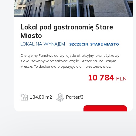
Lokal pod gastronomię Stare
Miasto
LOKAL NA WYNAJEM
SZCZECIN, STARE MIASTO
Oferujemy Państwu do wynajęcia atrakcyjny lokal użytkowy
zlokalizowany w prestiżowej części Szczecina -na Starym
Mieście. To doskonała propozycja dla inwestorów oraz
przedsiębiorców planujących otwarcie restauracji, kawiarni,
10 784
bistro lub innego konceptu gastronomicznego. Lokal znajduje w
PLN
reprezentacyjnej okolicy w sąsiedztwie zabytkowej zabudowy
,hoteli ,apartamentów oraz licznych atrakcji turystycznych.
Bliskość Bulwarów Nadodrzańskich oraz Zamku Książąt
134,80 m2
Parter/3
Pomorskich gwarantuje stały napływ klientów- zarówno
mieszkańców, jak i turystów. Parametry lokalu- -standard
deweloperski-możliwość pełnej aranżacji według własnej
Zobacz ofertę
koncepcji (możliwy podział lokali) -duże witryny zapewniające
doskonałą ekspozycję i doświetlenie -przystosowanie pod
działalność gastronomiczną -dostęp do mediów -prąd, woda
,kanalizacja ,ogrzewanie miejskie -wejście bezpośrednio z ulicy.