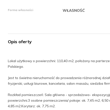
Forma własności
WŁASNOŚĆ
Opis oferty
Lokal użytkowy o powierzchni: 110,40 m2, położony na parterz
Polskiego.
Jest to świetna nieruchomość do prowadzenia różnorodnej działal
fryzjerski, usługi biurowe, kancelaria, salon masażu, siedziba firm
Rozkład pomieszczeń: Sala główna - sprzedażowo- ekspozycyjna
powierzchni.3 osobne pomieszczenia/ pokoje: ok. 7,45 m2, 6,50 m
4,85 m2.Korytarz: ok. 7,75 m2.