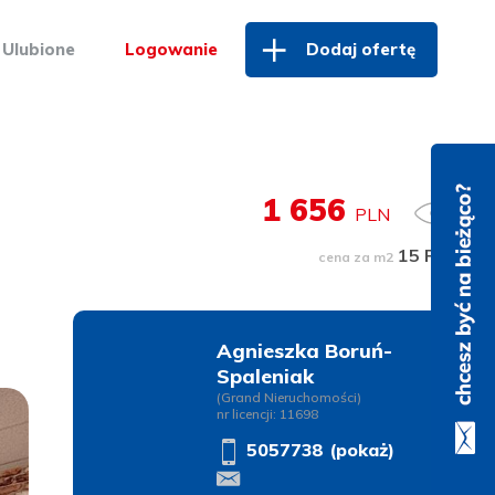
Ulubione
Logowanie
Dodaj ofertę
1 656
PLN
15 PLN
cena za m2
Agnieszka Boruń-
Spaleniak
(Grand Nieruchomości)
nr licencji: 11698
5057738 (pokaż)