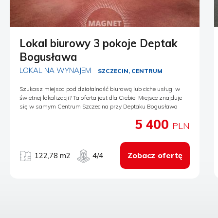
Lokal biurowy 3 pokoje Deptak
Bogusława
LOKAL NA WYNAJEM
SZCZECIN, CENTRUM
Szukasz miejsca pod działalność biurową lub ciche usługi w
świetnej lokalizacji? Ta oferta jest dla Ciebie! Miejsce znajduje
się w samym Centrum Szczecina przy Deptaku Bogusława
(Plac Zamenhoffa) na 4 piętrze, co zapewnia ciszę niezbędną
5 400
do pracy. W okolicy liczne przystanki komunikacji miejskiej.
PLN
Elewacja budynku została odnowiona i prezentuje się bardzo
estetycznie. Do dyspozycji najemców jest winda. Dostęp do
lokalu możliwy przez całą dobę 7 dni w tygodniu. LOKAL: -
Zobacz ofertę
122,78 m2
4/4
pow. 122,78mkw, rozkładowy, położony na 4 piętrze
odnowionej kamienicy - w skład wchodzi korytarz, 3 pokoje,
garderoba, pomieszczenie gospodarcze oraz łazienka z 2
toaletami - ściany gładzone świeżo malowane - na podłogach
w pokojach wykładzina dywanowa dobrej jakości - stolarka
drzwiowa i okna PCV w doskonałym stanie - oświetlenie
energooszczędne zainstalowane w suficie podwieszanym -