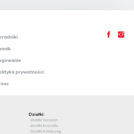
windę obsługującą wszystkie lokale w tym budynku. Klatka
schodowa wydzielona tylko do lokali usługowych położonych w
obiekcie. Lokal usługowy przeznaczony pod usługi. W lokalu
znajduje się wydzielona toaleta oraz pomieszczenie socjalne.
Czynsz netto miesięczny: 2600,00 plus vat 23%. Dodatkowo
płatne koszty: prąd na podliczniku, c.o. pomiernik ciepła, c.w.u
według licznika oraz koszty za części wspólne i śmieci. Kaucja :
oradniki
jednomiesięczna plus vat. Więcej informacji w biurze.
Zadzwoń, zobacz, wynajmij!!!
ennik
ogowanie
olityka prywatności
 nas
Działki:
działki Szczecin
działki Koszalin
działki Kołobrzeg