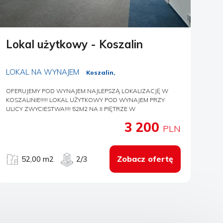
Lokal użytkowy - Koszalin
LOKAL NA WYNAJEM
Koszalin,
OFERUJEMY POD WYNAJEM NAJLEPSZĄ LOKALIZACJĘ W
KOSZALINIE!!!!! LOKAL UŻYTKOWY POD WYNAJEM PRZY
ULICY ZWYCIESTWA!!!! 52M2 NA II PIĘTRZE W
REWELACYJNEJ LOKALIZACJI!!! Oferujemy pod wynajem lokal
3 200
użytkowy w centrum Koszalina pod działalność usługową.
PLN
Lokal jednostronny wystawa okien od ulicy Zwycięstwa. Ścisłe
centrum, blisko hotel Gromada, galeria Kosmos, Jowisz, wzw
galerii Cegielski, nieopodal Saturna, Ratusza Miejskiego oraz
Zobacz ofertę
52,00 m2
2/3
Katedry. Parking miejski bezpośrednio przy lokalu.
Nieruchomość znajduje się w nowo wybudowanym budynku
biurowym, pięknie wkomponowanym w starą zabudowę
miejską. Aktualnie przestrzeń przygotowana pod działalność
biurową. Istnieje możliwość połączenia przestrzeni o biuro
sąsiadujące o powierzchni 45m2. Wejście do lokalu od strony
głównej ulicy Koszalina, ulicy Zwycięstwa. Budynek posiada