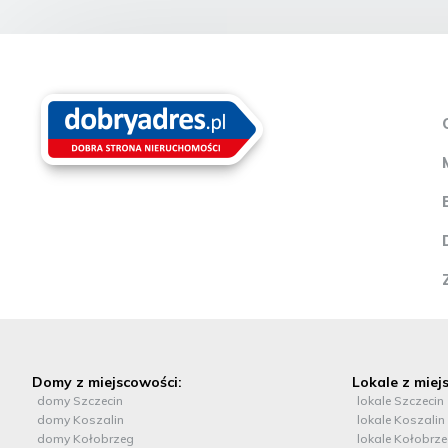
Przemyślany układ pomieszczeń stwarza szerokie możliwości
aranżacyjne -zarówno pod kameralną kawiarnię jak i większy
lokal restauracyjny. To miejsce z ogromnym potencjałem, które
pozwoli stworzyć wyjątkową przestrzeń gastronomiczną w
jednej z najbardziej klimatycznych lokalizacji Szczecina. 80zł/m2
jest ceną netto. Serdecznie polecam i zapraszam na prezentacje
Oferta wysłana z programu dla biur nieruchomości ASARI CRM
(asaricrm.com)
Domy z miejscowości:
Lokale z miej
domy Szczecin
lokale Szczecin
domy Koszalin
lokale Koszalin
domy Kołobrzeg
lokale Kołobrz