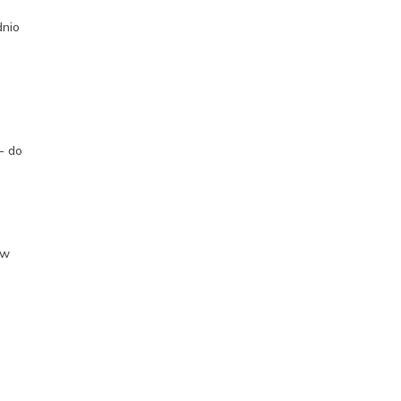
dnio
- do
 w