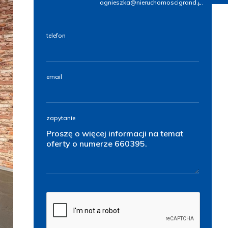
agnieszka@nieruchomoscigrand.pl
telefon
email
zapytanie