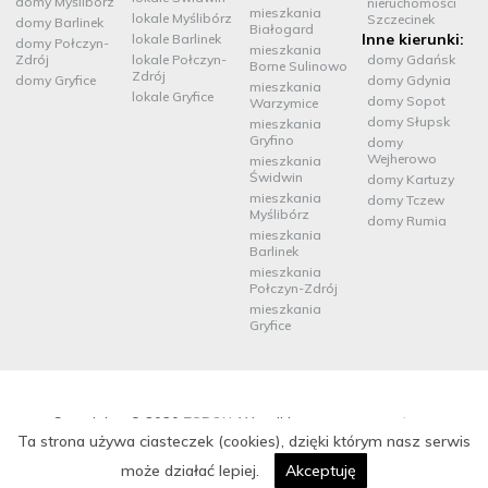
domy Myślibórz
nieruchomości
mieszkania
lokale Myślibórz
Szczecinek
domy Barlinek
Białogard
Inne kierunki:
lokale Barlinek
domy Połczyn-
mieszkania
Zdrój
lokale Połczyn-
domy Gdańsk
Borne Sulinowo
Zdrój
domy Gryfice
domy Gdynia
mieszkania
lokale Gryfice
domy Sopot
Warzymice
domy Słupsk
mieszkania
Gryfino
domy
Wejherowo
mieszkania
Świdwin
domy Kartuzy
mieszkania
domy Tczew
Myślibórz
domy Rumia
mieszkania
Barlinek
mieszkania
Połczyn-Zdrój
mieszkania
Gryfice
Copyrights © 2020
ZSPON
. Wszelkie prawa zastrzeżone
Ta strona używa ciasteczek (cookies), dzięki którym nasz serwis
realizacja portalu:
program dla biur nieruchomości mediaRent
,
grafika:
Virtual People
może działać lepiej.
Akceptuję