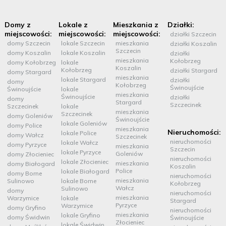
Domy z
Lokale z
Mieszkania z
Działki:
miejscowości:
miejscowości:
miejscowości:
działki Szczecin
domy Szczecin
lokale Szczecin
mieszkania
działki Koszalin
Szczecin
domy Koszalin
lokale Koszalin
działki
mieszkania
Kołobrzeg
domy Kołobrzeg
lokale
Koszalin
Kołobrzeg
działki Stargard
domy Stargard
mieszkania
lokale Stargard
działki
domy
Kołobrzeg
Świnoujście
Świnoujście
lokale
mieszkania
Świnoujście
działki
domy
Stargard
Szczecinek
Szczecinek
lokale
mieszkania
Szczecinek
domy Goleniów
Świnoujście
lokale Goleniów
domy Police
mieszkania
Nieruchomości:
lokale Police
domy Wałcz
Szczecinek
nieruchomości
lokale Wałcz
domy Pyrzyce
mieszkania
Szczecin
lokale Pyrzyce
Goleniów
domy Złocieniec
nieruchomości
lokale Złocieniec
mieszkania
domy Białogard
Koszalin
Police
lokale Białogard
domy Borne
nieruchomości
mieszkania
Sulinowo
lokale Borne
Kołobrzeg
Wałcz
Sulinowo
domy
nieruchomości
mieszkania
Warzymice
lokale
Stargard
Pyrzyce
Warzymice
domy Gryfino
nieruchomości
mieszkania
lokale Gryfino
domy Świdwin
Świnoujście
Złocieniec
lokale Świdwin