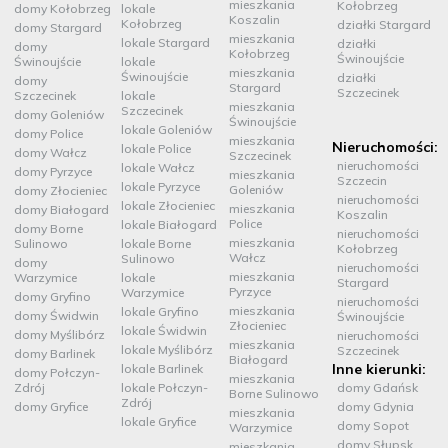
mieszkania
Kołobrzeg
domy Kołobrzeg
lokale
Koszalin
Kołobrzeg
działki Stargard
domy Stargard
mieszkania
lokale Stargard
działki
domy
Kołobrzeg
Świnoujście
Świnoujście
lokale
mieszkania
Świnoujście
działki
domy
Stargard
Szczecinek
Szczecinek
lokale
mieszkania
Szczecinek
domy Goleniów
Świnoujście
lokale Goleniów
domy Police
mieszkania
Nieruchomości:
lokale Police
domy Wałcz
Szczecinek
nieruchomości
lokale Wałcz
domy Pyrzyce
mieszkania
Szczecin
lokale Pyrzyce
Goleniów
domy Złocieniec
nieruchomości
lokale Złocieniec
mieszkania
domy Białogard
Koszalin
Police
lokale Białogard
domy Borne
nieruchomości
mieszkania
Sulinowo
lokale Borne
Kołobrzeg
Wałcz
Sulinowo
domy
nieruchomości
mieszkania
Warzymice
lokale
Stargard
Pyrzyce
Warzymice
domy Gryfino
nieruchomości
mieszkania
lokale Gryfino
domy Świdwin
Świnoujście
Złocieniec
lokale Świdwin
domy Myślibórz
nieruchomości
mieszkania
lokale Myślibórz
Szczecinek
domy Barlinek
Białogard
Inne kierunki:
lokale Barlinek
domy Połczyn-
mieszkania
Zdrój
lokale Połczyn-
domy Gdańsk
Borne Sulinowo
Zdrój
domy Gryfice
domy Gdynia
mieszkania
lokale Gryfice
domy Sopot
Warzymice
domy Słupsk
mieszkania