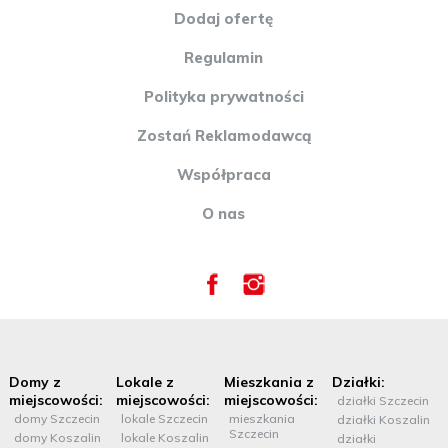
Dodaj ofertę
Regulamin
Polityka prywatności
Zostań Reklamodawcą
Współpraca
O nas
Domy z
Lokale z
Mieszkania z
Działki:
miejscowości:
miejscowości:
miejscowości:
działki Szczecin
domy Szczecin
lokale Szczecin
mieszkania
działki Koszalin
Szczecin
domy Koszalin
lokale Koszalin
działki