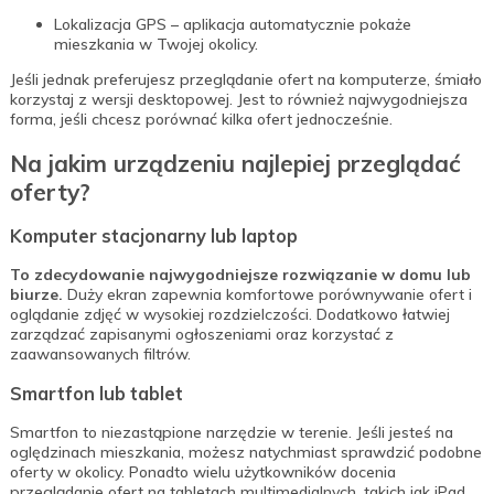
Lokalizacja GPS – aplikacja automatycznie pokaże
mieszkania w Twojej okolicy.
Jeśli jednak preferujesz przeglądanie ofert na komputerze, śmiało
korzystaj z wersji desktopowej. Jest to również najwygodniejsza
forma, jeśli chcesz porównać kilka ofert jednocześnie.
Na jakim urządzeniu najlepiej przeglądać
oferty?
Komputer stacjonarny lub laptop
To zdecydowanie najwygodniejsze rozwiązanie w domu lub
biurze.
Duży ekran zapewnia komfortowe porównywanie ofert i
oglądanie zdjęć w wysokiej rozdzielczości. Dodatkowo łatwiej
zarządzać zapisanymi ogłoszeniami oraz korzystać z
zaawansowanych filtrów.
Smartfon lub tablet
Smartfon to niezastąpione narzędzie w terenie. Jeśli jesteś na
oględzinach mieszkania, możesz natychmiast sprawdzić podobne
oferty w okolicy. Ponadto wielu użytkowników docenia
przeglądanie ofert na tabletach multimedialnych, takich jak iPad,