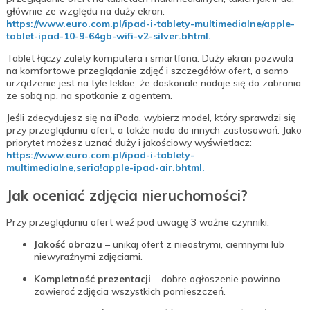
głównie ze względu na duży ekran:
https://www.euro.com.pl/ipad-i-tablety-multimedialne/apple-
tablet-ipad-10-9-64gb-wifi-v2-silver.bhtml
.
Tablet łączy zalety komputera i smartfona. Duży ekran pozwala
na komfortowe przeglądanie zdjęć i szczegółów ofert, a samo
urządzenie jest na tyle lekkie, że doskonale nadaje się do zabrania
ze sobą np. na spotkanie z agentem.
Jeśli zdecydujesz się na iPada, wybierz model, który sprawdzi się
przy przeglądaniu ofert, a także nada do innych zastosowań. Jako
priorytet możesz uznać duży i jakościowy wyświetlacz:
https://www.euro.com.pl/ipad-i-tablety-
multimedialne,seria!apple-ipad-air.bhtml
.
Jak oceniać zdjęcia nieruchomości?
Przy przeglądaniu ofert weź pod uwagę 3 ważne czynniki:
Jakość obrazu
– unikaj ofert z nieostrymi, ciemnymi lub
niewyraźnymi zdjęciami.
Kompletność prezentacji
– dobre ogłoszenie powinno
zawierać zdjęcia wszystkich pomieszczeń.