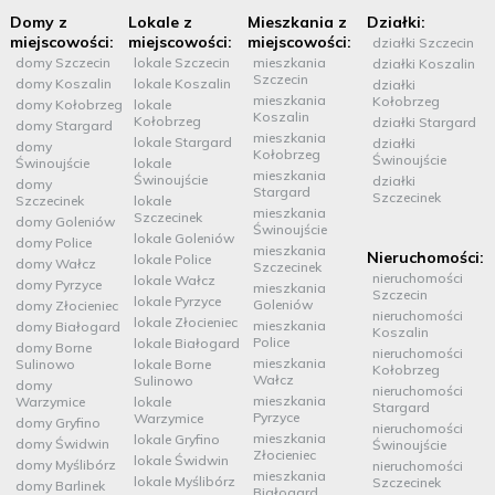
Domy z
Lokale z
Mieszkania z
Działki:
miejscowości:
miejscowości:
miejscowości:
działki Szczecin
domy Szczecin
lokale Szczecin
mieszkania
działki Koszalin
Szczecin
domy Koszalin
lokale Koszalin
działki
mieszkania
Kołobrzeg
domy Kołobrzeg
lokale
Koszalin
Kołobrzeg
działki Stargard
domy Stargard
mieszkania
lokale Stargard
działki
domy
Kołobrzeg
Świnoujście
Świnoujście
lokale
mieszkania
Świnoujście
działki
domy
Stargard
Szczecinek
Szczecinek
lokale
mieszkania
Szczecinek
domy Goleniów
Świnoujście
lokale Goleniów
domy Police
mieszkania
Nieruchomości:
lokale Police
domy Wałcz
Szczecinek
nieruchomości
lokale Wałcz
domy Pyrzyce
mieszkania
Szczecin
lokale Pyrzyce
Goleniów
domy Złocieniec
nieruchomości
lokale Złocieniec
mieszkania
domy Białogard
Koszalin
Police
lokale Białogard
domy Borne
nieruchomości
mieszkania
Sulinowo
lokale Borne
Kołobrzeg
Wałcz
Sulinowo
domy
nieruchomości
mieszkania
Warzymice
lokale
Stargard
Pyrzyce
Warzymice
domy Gryfino
nieruchomości
mieszkania
lokale Gryfino
domy Świdwin
Świnoujście
Złocieniec
lokale Świdwin
domy Myślibórz
nieruchomości
mieszkania
lokale Myślibórz
Szczecinek
domy Barlinek
Białogard