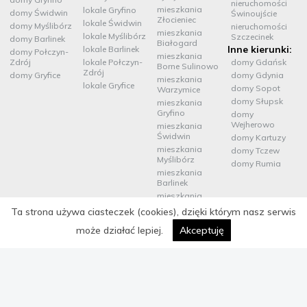
nieruchomości
mieszkania
lokale Gryfino
domy Świdwin
Świnoujście
Złocieniec
lokale Świdwin
domy Myślibórz
nieruchomości
mieszkania
lokale Myślibórz
Szczecinek
domy Barlinek
Białogard
Inne kierunki:
lokale Barlinek
domy Połczyn-
mieszkania
Zdrój
lokale Połczyn-
domy Gdańsk
Borne Sulinowo
Zdrój
domy Gryfice
domy Gdynia
mieszkania
lokale Gryfice
domy Sopot
Warzymice
domy Słupsk
mieszkania
Gryfino
domy
Wejherowo
mieszkania
Świdwin
domy Kartuzy
mieszkania
domy Tczew
Myślibórz
domy Rumia
mieszkania
Barlinek
mieszkania
Połczyn-Zdrój
Ta strona używa ciasteczek (cookies), dzięki którym nasz serwis
mieszkania
Gryfice
może działać lepiej.
Akceptuję
Copyrights © 2020
ZSPON
. Wszelkie prawa zastrzeżone
realizacja portalu:
program dla biur nieruchomości mediaRent
,