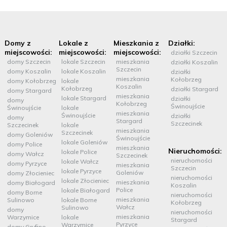
Domy z
Lokale z
Mieszkania z
Działki:
miejscowości:
miejscowości:
miejscowości:
działki Szczecin
domy Szczecin
lokale Szczecin
mieszkania
działki Koszalin
Szczecin
domy Koszalin
lokale Koszalin
działki
mieszkania
Kołobrzeg
domy Kołobrzeg
lokale
Koszalin
Kołobrzeg
działki Stargard
domy Stargard
mieszkania
lokale Stargard
działki
domy
Kołobrzeg
Świnoujście
Świnoujście
lokale
mieszkania
Świnoujście
działki
domy
Stargard
Szczecinek
Szczecinek
lokale
mieszkania
Szczecinek
domy Goleniów
Świnoujście
lokale Goleniów
domy Police
mieszkania
Nieruchomości:
lokale Police
domy Wałcz
Szczecinek
nieruchomości
lokale Wałcz
domy Pyrzyce
mieszkania
Szczecin
lokale Pyrzyce
Goleniów
domy Złocieniec
nieruchomości
lokale Złocieniec
mieszkania
domy Białogard
Koszalin
Police
lokale Białogard
domy Borne
nieruchomości
mieszkania
Sulinowo
lokale Borne
Kołobrzeg
Wałcz
Sulinowo
domy
nieruchomości
mieszkania
Warzymice
lokale
Stargard
Pyrzyce
Warzymice
domy Gryfino