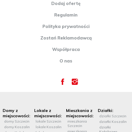
Dodaj ofertę
Regulamin
Polityka prywatności
Zostań Reklamodawcą
Współpraca
O nas
Domy z
Lokale z
Mieszkania z
Działki:
miejscowości:
miejscowości:
miejscowości:
działki Szczecin
domy Szczecin
lokale Szczecin
mieszkania
działki Koszalin
Szczecin
domy Koszalin
lokale Koszalin
działki
mieszkania
Kołobrzeg