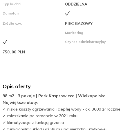
Typ kuchni
ODDZIELNA
Domofon
Źródło c.w.
PIEC GAZOWY
Monitoring
Czynsz administracyjny
750, 00 PLN
Opis oferty
98 m2 | 3 pokoje | Park Kasprowicza | Wielkopolska
Największe atuty:
✓ niskie koszty ogrzewania i ciepłej wody - ok. 3600 zł rocznie
✓ mieszkanie po remoncie w 2021 roku
✓ klimatyzacja z funkcją grzania
✓ funkcjonalny układ i aż 98 m2 powierzchni użytkowej