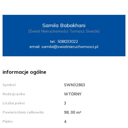
Samila Babakhani
(Świat Nieruchomości Tomasz Siwicki)
tel.: 508033022
email:
samila@swiatnieruchomosci.pl
informacje ogólne
Symbol
SWN32863
Rodzaj rynku
WTÓRNY
Liczba pokoi
3
Powierzchnia całkowita
98, 00 m²
Piętro
4