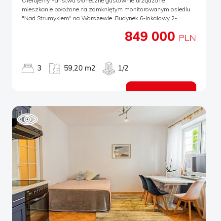
Oferujemy Państwu słoneczne gustownie urządzone
mieszkanie położone na zamkniętym monitorowanym osiedlu
"Nad Strumykiem" na Warszewie. Budynek 6-lokalowy 2-
piętrowy wybudowany w 2009r. W ofercie miejsce postojowe do
849 000
wyłącznego korzystania, tuż przy budynku. Do dyspozycji
PLN
mieszkańców wspólna komórka do przechowywania.
Mieszkanie po generalnym remoncie rok temu. Umeblowanie do
uzgodnienia, część umeblowania w cenie! Mieszkanie
3
59,20 m2
1/2
rozkładowe, bardzo ustawne o powierzchni 59,2m2 składa się z
salonu 21m2 z aneksem kuchennym 6m2, dwóch pokoi 11m2 i
10m2, łazienki z wc 5,5m2 i przedpokoju 5m2. Z salonu wyjście
Zobacz ofertę
na słoneczny balkon o powierzchni 4,5m2, z widokiem na zieleń.
Kuchnia - fronty w macie akrylowym, wyposażona w sprzęty
agd jak: zmywarka, piekarnik, płyta indukcyjna, lodówko-
zamrażarka. Łazienka z oknem wyposażona w wannę z
możliwością prysznica, umywalkę, wc oraz wnękę na piec
gazowy i pralkę. Dla klienta bardziej wymagającego, łazienka do
odświeżenia. Apartament zadbany, zaaranżowany przez
projektanta wnętrz w ciepłej kolorystyce. Uroku dodaje liczne
oświetlenie. Wystawa okienna salonu południowa, dwóch pokoi
północna-zachodnia. W mieszkaniu na podłodze znajdują się
panele w kolorze dębu. W oknach rolety rzymskie oraz zasłony.
Co wyróżnia tę ofertę na tle innych? Oto główne zalety
apartamentu: * funkcjonalny rozkład pomieszczeń * 1 piętro w
2-piętrowcu * wysoki standard wykończenia, po remoncie 2 lata