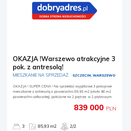
OKAZJA !Warszewo atrakcyjne 3
pok. z antresolą!
MIESZKANIE NA SPRZEDAŻ
SZCZECIN, WARSZEWO
OKAZJA ! SUPER CENA ! Na sprzedaż wyjątkowe 3 pokojowe
mieszkanie z antresolą o powierzchni 85,93 m2 (około 98 m2
powierzchni całkowitej), położone na 2 piętrze, w 2 piętrowym
bloku. Lokalizacja: Nieruchomość położona na Warszewie
839 000
nieopodal Puszczy Wkrzańskiej na osiedlu domów
PLN
wielorodzinnych. Nieopodal znajdują się przystanki komunikacji
miejskiej, sklepy, przedszkola, szkoły, place zabaw. Bliskość
terenów zielonych zachęca do aktywnego spędzania czasu na
3
85,93 m2
2/2
wolnym powietrzu. Na powierzchnię 85,93 m2 składają się: -