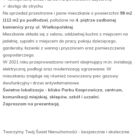
✓ dostęp do strychu
Na sprzedaż przestronne i jasne mieszkanie o powierzchni
98 m2
(112 m2 po podłodze)
, położone na
4. piętrze zadbanej
kamienicy przy ul. Wielkopolskiej
.
Mieszkanie składa się z salonu, oddzielnej kuchni z miejscem na
jadalnię, sypialni z miejscem do pracy, pokoju dziecięcego,
garderoby, łazienki z wanną i prysznicem oraz pomieszczenia
gospodarczego.
W 2021 roku przeprowadzono remont obejmujący m.in. instalację
elektryczną, podłogi oraz modernizację ogrzewania. W
mieszkaniu znajduje się również nowoczesny piec gazowy
dwufunkcyjny i drzwi antywłamaniowe.
Świetna lokalizacja - blisko Parku Kasprowicza, centrum,
komunikacji miejskiej, sklepów, szkół i uczelni.
Zapraszam na prezentację.
Tworzymy Twój Świat Nieruchomości - bezpiecznie i skutecznie.