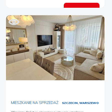
Salon z aneksem kuchennym o łącznej powierzchni 32 ,91 m2 z
bezpośrednim wyjściem na balkon o powierzchni 6 m2 - 2 jasne
Zobacz ofertę
sypialnie - Łazienkę z wc - Przedpokój - Antresola, na której
znajduje się otwarta przestrzeń oraz garderobę, Do mieszkania
przynależy komórka lokatorska w cenie 10 000 zł, dodatkowo
płatne. Komórka posiada osobną księgę wieczystą.
Nieruchomość nie wymaga większych nakładów finansowych,
gotowa do wprowadzenia. Polecam ze względu na świetną
lokalizację, atrakcyjną cenę oraz komfortowy układ
pomieszczeń. Zapraszam na prezentację. Oferta wysłana z
programu dla biur nieruchomości ASARI CRM (asaricrm.com)
MIESZKANIE NA SPRZEDAŻ
SZCZECIN, WARSZEWO