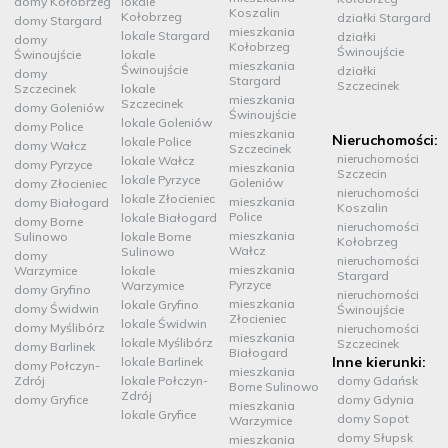
domy Kołobrzeg
lokale
Koszalin
Kołobrzeg
działki Stargard
domy Stargard
mieszkania
lokale Stargard
działki
domy
Kołobrzeg
Świnoujście
Świnoujście
lokale
mieszkania
Świnoujście
działki
domy
Stargard
Szczecinek
Szczecinek
lokale
mieszkania
Szczecinek
domy Goleniów
Świnoujście
lokale Goleniów
domy Police
mieszkania
Nieruchomości:
lokale Police
domy Wałcz
Szczecinek
nieruchomości
lokale Wałcz
domy Pyrzyce
mieszkania
Szczecin
lokale Pyrzyce
Goleniów
domy Złocieniec
nieruchomości
lokale Złocieniec
mieszkania
domy Białogard
Koszalin
Police
lokale Białogard
domy Borne
nieruchomości
mieszkania
Sulinowo
lokale Borne
Kołobrzeg
Wałcz
Sulinowo
domy
nieruchomości
mieszkania
Warzymice
lokale
Stargard
Pyrzyce
Warzymice
domy Gryfino
nieruchomości
mieszkania
lokale Gryfino
domy Świdwin
Świnoujście
Złocieniec
lokale Świdwin
domy Myślibórz
nieruchomości
mieszkania
lokale Myślibórz
Szczecinek
domy Barlinek
Białogard
Inne kierunki:
lokale Barlinek
domy Połczyn-
mieszkania
Zdrój
lokale Połczyn-
domy Gdańsk
Borne Sulinowo
Zdrój
domy Gryfice
domy Gdynia
mieszkania
lokale Gryfice
domy Sopot
Warzymice
domy Słupsk
mieszkania