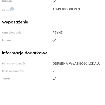
Balkon
1 249 000, 00 PLN
Cena
wyposażenie
Umeblowanie
PEŁNE
Internet
informacje dodatkowe
Forma własności
ODRĘBNA WŁASNOŚĆ LOKALU
Ilość poziomów
2
Taras