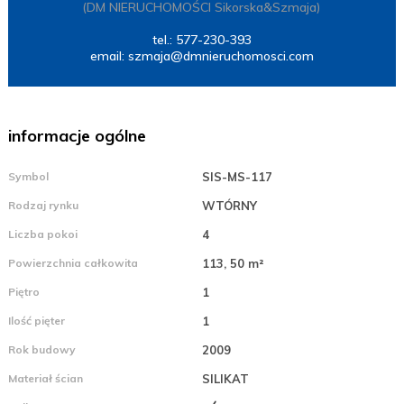
(DM NIERUCHOMOŚCI Sikorska&Szmaja)
tel.: 577-230-393
email:
szmaja@dmnieruchomosci.com
informacje ogólne
Symbol
SIS-MS-117
Rodzaj rynku
WTÓRNY
Liczba pokoi
4
Powierzchnia całkowita
113, 50 m²
Piętro
1
Ilość pięter
1
Rok budowy
2009
Materiał ścian
SILIKAT