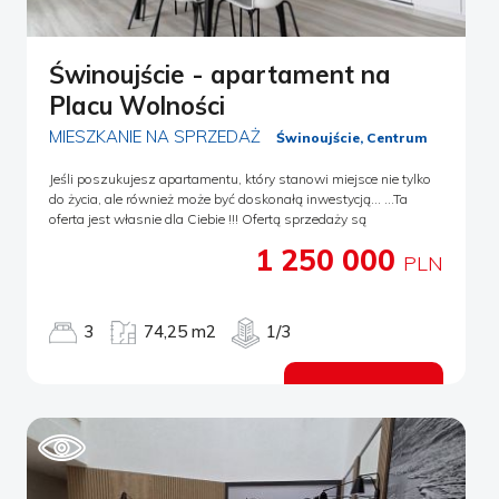
Świnoujście - apartament na
Placu Wolności
MIESZKANIE NA SPRZEDAŻ
Świnoujście, Centrum
Jeśli poszukujesz apartamentu, który stanowi miejsce nie tylko
do życia, ale również może być doskonałą inwestycją... ...Ta
oferta jest własnie dla Ciebie !!! Ofertą sprzedaży są
apartamenty 3-pokojowe, składające się z salonu z aneksem
1 250 000
kuchennym, dwóch sypialni oraz łazienki z wc. Dodatkowym
PLN
atutem są pomieszczenia gospodarcze przynależne do
apartamentów. Wysoki standard wykończenia. Centrum
miasta. Pełne umeblowanie. Wideodomofon. Internet oraz TV
3
74,25 m2
1/3
kablowa. Promenada w odległości 1 km. Park Zdrojowy 400 m.
Zdjęcia mają charakter przypadkowy i różnią się w
poszczególnych apartamentach. Zainteresowane osoby
Zobacz ofertę
zapraszam do kontaktu 608 015 252. APARTAMENT NUMER
POW. (M2) CENA CENA ZA M2 BEZ SCHOWKÓW/STRYCHÓW
PIĘTRO ILOŚĆ POKOI POMIESZ. PRZYNALEŻNE 4 51.92
980,000.00 18,875.19 1 3 3.71 2 69.00 1 250 000,00 18,115.94 1
3 5,25 10 52.93 980,000.00 18,515.02 2 3 6.55 8 68.76