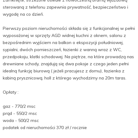
Zamknięte, strzeżone osiedle z nowoczesną bramą wjazdową
sterowaną z telefonu zapewnia prywatność, bezpieczeństwo i
wygodę na co dzień.
Pierwszy poziom nieruchomości składa się z funkcjonalnej w pełni
wyposażonej w sprzęty AGD widnej kuchni z oknem, salonu z
bezpośrednim wyjściem na balkon o ekspozycji południowej,
sypialni, dwóch pomieszczeń, łazienki z wanną wraz z WC,
przedpokoju, klatki schodowej. Na piętrze, na które prowadzą nas
drewniane schody, znajdują się dwa pokoje z czego jeden pełni
idealną funkcję biurową ( jeżeli pracujesz z domu), łazienka z
kabiną prysznicową, holl z którego wychodzimy na 20m taras.
Opłaty :
gaz - 770/2 msc
prąd - 550/2 msc
woda - 500/2 msc
podatek od nieruchomości 370 zł / rocznie