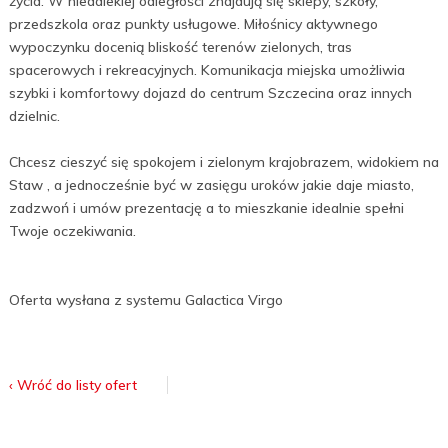
życia. W niedalekiej odległości znajdują się sklepy, szkoły,
przedszkola oraz punkty usługowe. Miłośnicy aktywnego
wypoczynku docenią bliskość terenów zielonych, tras
spacerowych i rekreacyjnych. Komunikacja miejska umożliwia
szybki i komfortowy dojazd do centrum Szczecina oraz innych
dzielnic.
Chcesz cieszyć się spokojem i zielonym krajobrazem, widokiem na
Staw , a jednocześnie być w zasięgu uroków jakie daje miasto,
zadzwoń i umów prezentację a to mieszkanie idealnie spełni
Twoje oczekiwania.
Oferta wysłana z systemu Galactica Virgo
‹ Wróć do listy ofert