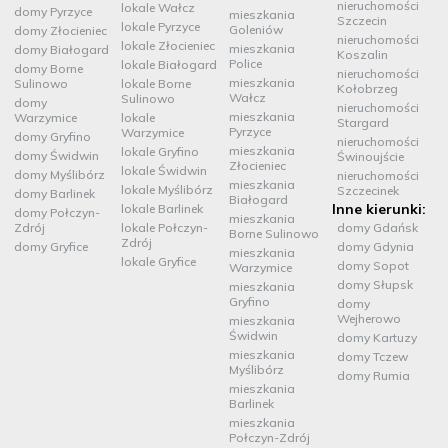
nieruchomości
lokale Wałcz
domy Pyrzyce
mieszkania
Szczecin
lokale Pyrzyce
Goleniów
domy Złocieniec
nieruchomości
lokale Złocieniec
mieszkania
domy Białogard
Koszalin
Police
lokale Białogard
domy Borne
nieruchomości
mieszkania
Sulinowo
lokale Borne
Kołobrzeg
Wałcz
Sulinowo
domy
nieruchomości
mieszkania
Warzymice
lokale
Stargard
Pyrzyce
Warzymice
domy Gryfino
nieruchomości
mieszkania
lokale Gryfino
domy Świdwin
Świnoujście
Złocieniec
lokale Świdwin
domy Myślibórz
nieruchomości
mieszkania
lokale Myślibórz
Szczecinek
domy Barlinek
Białogard
Inne kierunki:
lokale Barlinek
domy Połczyn-
mieszkania
Zdrój
lokale Połczyn-
domy Gdańsk
Borne Sulinowo
Zdrój
domy Gryfice
domy Gdynia
mieszkania
lokale Gryfice
domy Sopot
Warzymice
domy Słupsk
mieszkania
Gryfino
domy
Wejherowo
mieszkania
Świdwin
domy Kartuzy
mieszkania
domy Tczew
Myślibórz
domy Rumia
mieszkania
Barlinek
mieszkania
Połczyn-Zdrój