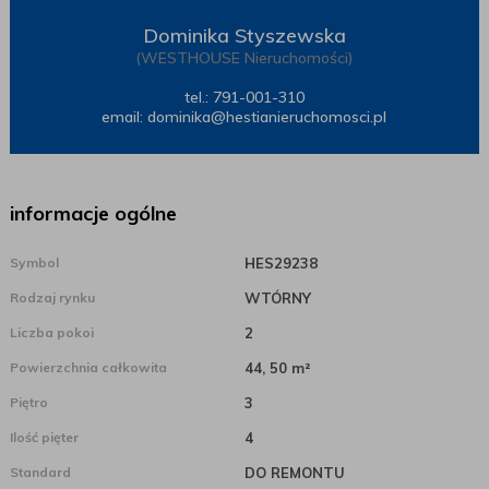
Dominika Styszewska
(WESTHOUSE Nieruchomości)
tel.: 791-001-310
email:
dominika@hestianieruchomosci.pl
informacje ogólne
Symbol
HES29238
Rodzaj rynku
WTÓRNY
Liczba pokoi
2
Powierzchnia całkowita
44, 50 m²
Piętro
3
Ilość pięter
4
Standard
DO REMONTU