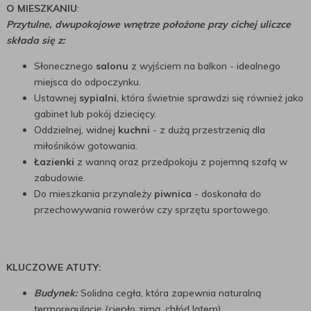
O MIESZKANIU
:
Przytulne, dwupokojowe wnętrze położone przy cichej uliczce
składa się z:
Słonecznego
salonu
z wyjściem na balkon - idealnego
miejsca do odpoczynku.
Ustawnej
sypialni
, która świetnie sprawdzi się również jako
gabinet lub pokój dziecięcy.
Oddzielnej, widnej
kuchni
- z dużą przestrzenią dla
miłośników gotowania.
Łazienki
z wanną oraz przedpokoju z pojemną szafą w
zabudowie.
Do mieszkania przynależy
piwnica
- doskonała do
przechowywania rowerów czy sprzętu sportowego.
KLUCZOWE ATUTY:
Budynek:
Solidna cegła, która zapewnia naturalną
termoregulację (ciepło zimą, chłód latem).