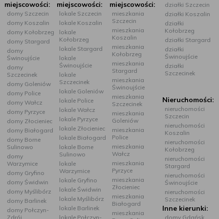
miejscowości:
miejscowości:
miejscowości:
działki Szczecin
domy Szczecin
lokale Szczecin
mieszkania
działki Koszalin
Szczecin
domy Koszalin
lokale Koszalin
działki
mieszkania
Kołobrzeg
domy Kołobrzeg
lokale
Koszalin
Kołobrzeg
działki Stargard
domy Stargard
mieszkania
lokale Stargard
działki
domy
Kołobrzeg
Świnoujście
Świnoujście
lokale
mieszkania
Świnoujście
działki
domy
Stargard
Szczecinek
Szczecinek
lokale
mieszkania
Szczecinek
domy Goleniów
Świnoujście
lokale Goleniów
domy Police
mieszkania
Nieruchomości:
lokale Police
domy Wałcz
Szczecinek
nieruchomości
lokale Wałcz
domy Pyrzyce
mieszkania
Szczecin
lokale Pyrzyce
Goleniów
domy Złocieniec
nieruchomości
lokale Złocieniec
mieszkania
domy Białogard
Koszalin
Police
lokale Białogard
domy Borne
nieruchomości
mieszkania
Sulinowo
lokale Borne
Kołobrzeg
Wałcz
Sulinowo
domy
nieruchomości
mieszkania
Warzymice
lokale
Stargard
Pyrzyce
Warzymice
domy Gryfino
nieruchomości
mieszkania
lokale Gryfino
domy Świdwin
Świnoujście
Złocieniec
lokale Świdwin
domy Myślibórz
nieruchomości
mieszkania
lokale Myślibórz
Szczecinek
domy Barlinek
Białogard
Inne kierunki:
lokale Barlinek
domy Połczyn-
mieszkania
Zdrój
lokale Połczyn-
domy Gdańsk