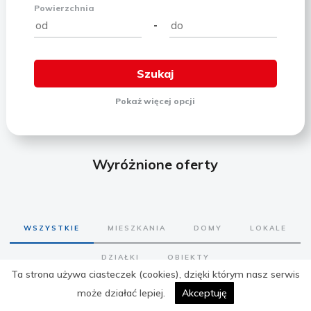
Powierzchnia
-
Pokaż
więcej
opcji
Wyróżnione oferty
WSZYSTKIE
MIESZKANIA
DOMY
LOKALE
DZIAŁKI
OBIEKTY
Ta strona używa ciasteczek (cookies), dzięki którym nasz serwis
może działać lepiej.
Akceptuję