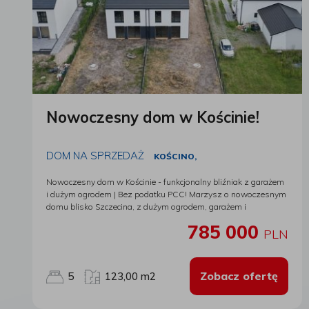
Nowoczesny dom w Kościnie!
DOM NA SPRZEDAŻ
KOŚCINO,
Nowoczesny dom w Kościnie - funkcjonalny bliźniak z garażem
i dużym ogrodem | Bez podatku PCC! Marzysz o nowoczesnym
domu blisko Szczecina, z dużym ogrodem, garażem i
możliwością dostosowania wnętrza do własnych potrzeb? Ta
785 000
oferta spełni oczekiwania nawet najbardziej wymagających
PLN
klientów. Na sprzedaż dom jednorodzinny w zabudowie
bliźniaczej z garażem w bryle budynku, położony w spokojnej i
dynamicznie rozwijającej się części Kościna przy ul. Bażanta.
Zobacz ofertę
5
123,00 m2
Każda z nieruchomości usytuowana jest na działce o
powierzchni 367,5 m2, zapewniającej komfortową przestrzeń
do wypoczynku. Doskonała lokalizacja Dom znajduje się przy