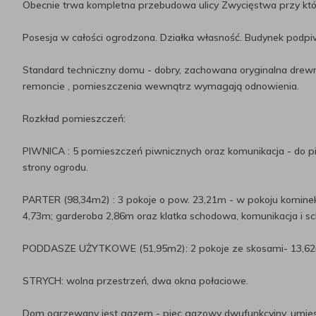
Obecnie trwa kompletna przebudowa ulicy Zwycięstwa przy któr
Posesja w całości ogrodzona. Działka własność. Budynek podpiw
Standard techniczny domu - dobry, zachowana oryginalna drew
remoncie , pomieszczenia wewnątrz wymagają odnowienia.
Rozkład pomieszczeń:
PIWNICA : 5 pomieszczeń piwnicznych oraz komunikacja - do pi
strony ogrodu.
PARTER (98,34m2) : 3 pokoje o pow. 23,21m - w pokoju kominek
4,73m; garderoba 2,86m oraz klatka schodowa, komunikacja i 
PODDASZE UŻYTKOWE (51,95m2): 2 pokoje ze skosami- 13,62m i
STRYCH: wolna przestrzeń, dwa okna połaciowe.
Dom ogrzewany jest gazem - piec gazowy dwufunkcyjny, umieszc