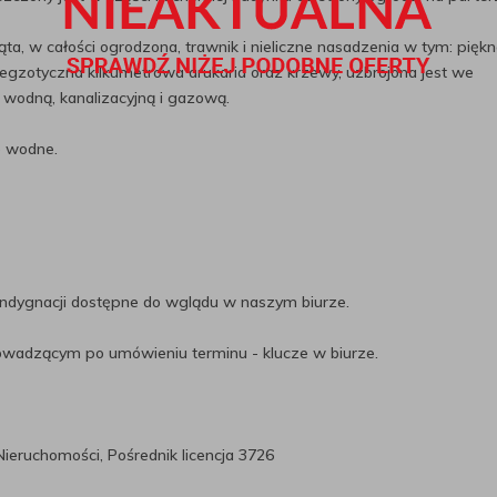
ta, w całości ogrodzona, trawnik i nieliczne nasadzenia w tym: piękn
ina, egzotyczna kilkumetrowa arukaria oraz krzewy, uzbrojona jest we
 wodną, kanalizacyjną i gazową.
o wodne.
ondygnacji dostępne do wglądu w naszym biurze.
rowadzącym po umówieniu terminu - klucze w biurze.
ieruchomości, Pośrednik licencja 3726