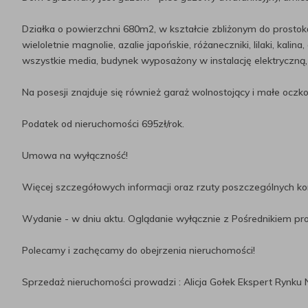
Działka o powierzchni 680m2, w kształcie zbliżonym do prostoką
wieloletnie magnolie, azalie japońskie, różaneczniki, lilaki, kal
wszystkie media, budynek wyposażony w instalację elektryczną,
Na posesji znajduje się również garaż wolnostojący i małe oczk
Podatek od nieruchomości 695zł/rok.
Umowa na wyłączność!
Więcej szczegółowych informacji oraz rzuty poszczególnych k
Wydanie - w dniu aktu. Oglądanie wyłącznie z Pośrednikiem p
Polecamy i zachęcamy do obejrzenia nieruchomości!
Sprzedaż nieruchomości prowadzi : Alicja Gołek Ekspert Rynku N