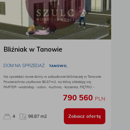
Bliźniak w Tanowie
DOM NA SPRZEDAŻ
TANOWO,
Na sprzedaż nowe domy w zabudowie bliźniaczej w Tanowie.
Powierzchnia użytkowa 98,87m2, na którą składają się:
PARTER -wiatrołap, -salon, -kuchnia, -łazienka, PIĘTRO -
korytarz, -3 pokoje, -łazienka. Położone na działkach 200-
790 560
280m2, na których znajdują się dwa miejsca postojowe. Domy
PLN
wydawane do użytku w stanie deweloperskim w połowie 2023
roku. Wybudowane z cegły silikatowej, dachówka ceramiczna,
okna PCV, drzwi wejściowe antywłamaniowe. Ogrzewanie
Zobacz ofertę
4
98,87 m2
gazowe, w salonie istnieje możliwość zamontowania kominka-
wolny kanał kominkowy. Okolica jest cicha i spokojna, w
pobliżu las, a w niedalekiej odległości szkoła, przedszkole,