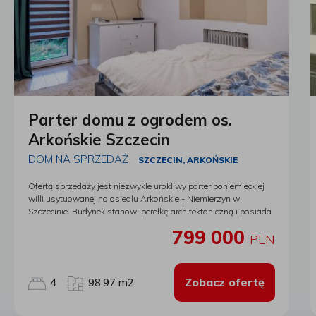
Parter domu z ogrodem os.
Arkońskie Szczecin
DOM NA SPRZEDAŻ
SZCZECIN, ARKOŃSKIE
Ofertą sprzedaży jest niezwykle urokliwy parter poniemieckiej
willi usytuowanej na osiedlu Arkońskie - Niemierzyn w
Szczecinie. Budynek stanowi perełkę architektoniczną i posiada
przepiękną działkę. Dom ma zachowanych wiele poniemieckich,
799 000
oryginalnych elementów np. niektóre okna , schody, drzwi. Dach
PLN
pokryty jest oryginalną poniemiecką dachówką ceramiczną
karpiówką. Budynek wymaga remontu. Parter domu ma okna
PCV dwuszybowe oraz drzwi wejściowe drewniane. Na klatce
Zobacz ofertę
4
98,97 m2
schodowej są stare, ale znakomicie zachowane poręcze
schodów drewnianych oraz stopnie. Ogrzewanie : piec na
paliwo stałe, tj. węgiel, drewno. Gorąca woda z pieca gazowego