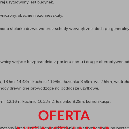
ej usytuowany jest budynek.
niczony, obecnie niezamieszkały.
niana stolarka drzwiowa oraz schody wewnętrzne, dach po generaln
wnicy wejście bezpośrednio z parteru domu i drugie alternatywne o
; 18,5m; 14,43m; kuchnia 11,98m; łazienka 8,59m; wc 2,55m; wiatroł
schody drewniane prowadzące na poddasze użytkowe.
 12,16m, kuchnia 10,33m2, łazienka 8,29m, komunikacja .
zony jest w części kuchennej budynku od strony ogrodu, na parter