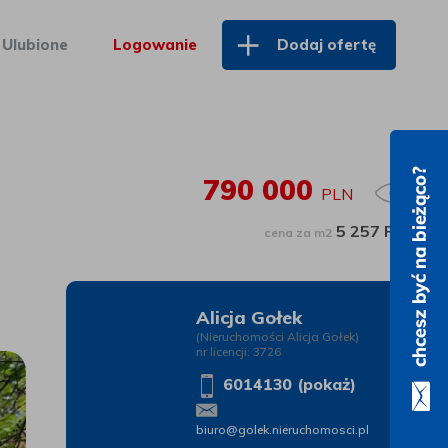
Ulubione
Logowanie
Dodaj ofertę
790 000
PLN
5 257 PLN
cena za m2
Alicja Gołek
(Nieruchomości Alicja Gołek)
nr licencji: 3726
6014130 (pokaż)
biuro@golek.nieruchomosci.pl