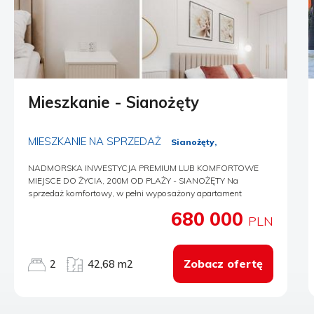
Mieszkanie - Sianożęty
MIESZKANIE NA SPRZEDAŻ
Sianożęty,
NADMORSKA INWESTYCJA PREMIUM LUB KOMFORTOWE
MIEJSCE DO ŻYCIA, 200M OD PLAŻY - SIANOŻĘTY Na
sprzedaż komfortowy, w pełni wyposażony apartament
położony w nadmorskiej miejscowości Sianożęty, zaledwie 200
680 000
metrów od szerokiej , piaszczystej plaży oraz bezpośrednim
PLN
sąsiedztwie czterogwiazdkowego hotelu Imperial Resort &
Medi Spa Sianożęty. Lokal o powierzchni 42,68 mkw został
funkcjonalnie zaprojektowany składa się z: - salonu z aneksem
Zobacz ofertę
2
42,68 m2
kuchennym, - oddzielnej sypialni, - łazieki z prysznicem, - oraz
przestronnego tarasu o powierzchni 16 mkw Apartament w
pełni wyposażony i gotowy do zamieszkania lub
natychmiastowego wynajmu ( apartament może być