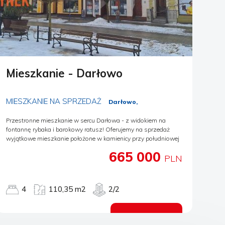
Mieszkanie - Darłowo
MIESZKANIE NA SPRZEDAŻ
Darłowo,
Przestronne mieszkanie w sercu Darłowa - z widokiem na
fontannę rybaka i barokowy ratusz! Oferujemy na sprzedaż
wyjątkowe mieszkanie położone w kamienicy przy południowej
pierzei rynku, w samym centrum historycznego Starego Miasta
665 000
w Darłowie. Z okien rozciąga się niepowtarzalny widok na
PLN
malowniczą fontannę rybaka oraz wspaniały barokowy ratusz
- codziennie będziesz podziwiać te piękne widoki. Atuty
mieszkania: Powierzchnia użytkowa: 110,35 m2 Funkcjonalny
4
110,35 m2
2/2
układ: 4 pokoje, przestronny salon, oddzielna kuchnia z oknem,
korytarz doświetlony naturalnym światłem przez sufit. Jeden z
pokoi dodatkowo wyposażony w pomieszczenie gospodarcze
Zobacz ofertę
oraz wyjście na balkon - idealne miejsce na relaks. Centralne