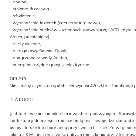
- podłogi,
- stolarkę drzwiową,
- oświetlenie,
- wyposażenie łazienek (cała armatura nowa),
- wyposażenie aneksów kuchennych (nowy sprzęt AGD, płyta in
Amica, pochłaniacz),
- rolety okienne,
- piec gazowy Saunier Duval,
- podgrzewacz wody Ariston,
- energooszczędne grzejniki elektryczne.
OPŁATY:
Miesięczny czynsz do spółdzielni wynosi 420 zł/m . Dodatkowo p
DLA KOGO?
Jest to mieszkanie idealne dla inwestora pod wynajem. Sprawdzi 
konfortu a jednocześnie rodzice będą mieli swoje dziecko pod ko
osoby starsze lub chore będą przy swoich bliskich. Ze względu
lokalu z KW), jest możliwość nabycia mieszkania przez klientów 