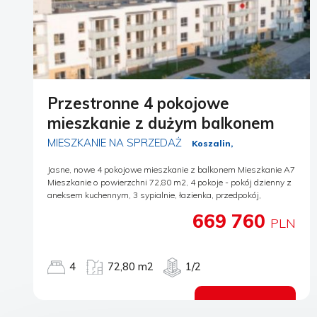
Przestronne 4 pokojowe
mieszkanie z dużym balkonem
MIESZKANIE NA SPRZEDAŻ
Koszalin,
Jasne, nowe 4 pokojowe mieszkanie z balkonem Mieszkanie A7
Mieszkanie o powierzchni 72,80 m2, 4 pokoje - pokój dzienny z
aneksem kuchennym, 3 sypialnie, łazienka, przedpokój,
garderoba. balkon 10,18 m2 wystawa okien południe,
669 760
południowy - zachód, wschód Do mieszkania należy dokupić
PLN
komórkę lokatorską i miejsca postojowe wg dostępności.
Komórka lokatorska w hali garażowej 5 000 zł/m2 Komórka
lokatorska na piętrach 6 000 zł/m2 Miejsca postojowe w hali
4
72,80 m2
1/2
garażowej 38 000 zł Zakończenia budowy to 30.06.2027r.
Osiedle Franciszkańska II Osiedle Franciszkańska II to
kameralna inwestycja mieszkaniowa w spokojnej części
Zobacz ofertę
Koszalina, u zbiegu ulic Franciszkańskiej i Krańcowej. To nowe