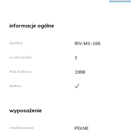
informacje ogólne
Symbol
RIV-MS-166
Liczba pokoi
3
Rok budowy
1998
Balkon
wyposażenie
Umeblowanie
PEŁNE