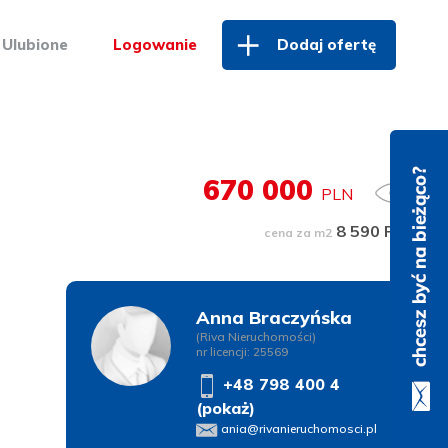
Ulubione
Logowanie
Dodaj ofertę
670 000
PLN
8 590 PLN
cena za m2
Anna Braczyńska
(Riva Nieruchomości)
nr licencji: 25569
+48 798 400 4
(pokaż)
ania@rivanieruchomosci.pl