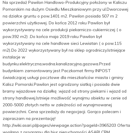
Na sprzedaż Pawilon Handlowo-Produkcyjny położony w Kaliszu
Pomorskim na dużym Osiedlu Mieszkaniowym przy ul.Dworcowej
na działce gruntu o pow.1401 m2. Pawilon posiada 507 m 2
powierzchni użytkowej. Do końca 2012 roku Pawilon był
wykorzystywany na cele produkcji piekarniczo-cukierniczej ( o
pow.392 m2) .Do końca maja 2019 roku Pawilon był
wykorzystywany na cele handlowe sieci Lewiatan ( o pow.115
m2).Do 2022 wykorzystywany był na sklep ogrodniczy.Istniejące
instalacje w
budynku:elektryczna,wodna.kanalizacyjna,gazowa.Przed
budynkiem zamontowany jest Paczkomat firmy INPOST
świadczącej usługi pocztowe dla mieszkańców miasta i gminy
Kalisz Pomorski.Pawilon jest ogrodzony siatką i posiada dwie
bramy wjazdowe na działkę :wjazd od strony piekarni i wjazd od
strony handlowej.Istnieje możliwość wynajmu obiektu w cenie od
2000-5000 złotych netto w zależności od wynajmowanej
powierzchni. Cena sprzedaży do negocjacji. Gorąco polecam i
zapraszam na prezentację!
http://wiki.asari.pl/pages/viewpage.action?pageId=3965203 Oferta
wysłana z programu dla biur nieruchomości ASARI CRM