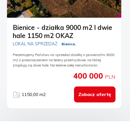
Zadzwoń i umów się na prezentację. Zobacz przestrzeń i oceń,
jak może pracować na rozwój Twojej firmy.
Bienice - działka 9000 m2 I dwie
hale 1150 m2 OKAZ
LOKAL NA SPRZEDAŻ
Bienice,
Prezentujemy Państwu na sprzedaż działkę o powierzchni 9000
m2 z przeznaczeniem na tereny przemysłowe, na której
znajdują się dwie hale. Na terenie całej nieruchomości
wymieniony grunt. Plac utwardzony, dostosowany do przyjęcia
400 000
pojazdów o masie powyżej kilkunastu-kilkudziesięciu ton.
PLN
Obiekty obecnie pełnią funkcję produkcyjno-magazynową.
Mniejsza hala o powierzchni 270 m2, o wymiarach 10m x 27m x
3.5m oraz wysokości szczytowej 5m. Konstrukcja stalowa,
Zobacz ofertę
1150,00 m2
pokryta plandeką. Większa hala o powierzchni 880 m2, i
wymiarach 22m x 40m x 5 m oraz wysokości szczytowej 8.5 m.
Ściany boczne wykonane z blachy, pokrycie dachowe wykonane
z plandeki. Dwie bramy wjazdowe. Internet światłowodowy
doprowadzony do obu nieruchomości. Dojazd drogą asfaltową.
Cała nieruchomość ogrodzona, zagospodarowana. Brama na
pilota "Opis nieruchomości zawarty w niniejszej ofercie został