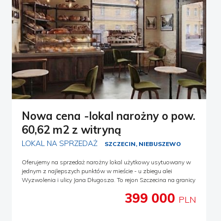
Nowa cena -lokal narożny o pow.
60,62 m2 z witryną
LOKAL NA SPRZEDAŻ
SZCZECIN, NIEBUSZEWO
Oferujemy na sprzedaż narożny lokal użytkowy usytuowany w
jednym z najlepszych punktów w mieście - u zbiegu alei
Wyzwolenia i ulicy Jana Długosza. To rejon Szczecina na granicy
Śródmieścia Północnego i Niebuszewa, miejsce o dużym
399 000
natężeniu ruchu pieszego i samochodowego, co gwarantuje
PLN
świetną widoczność oraz duży potencjał biznesowy. Ten lokal
może być małą piekarnią, kancelarią lub punktem usług