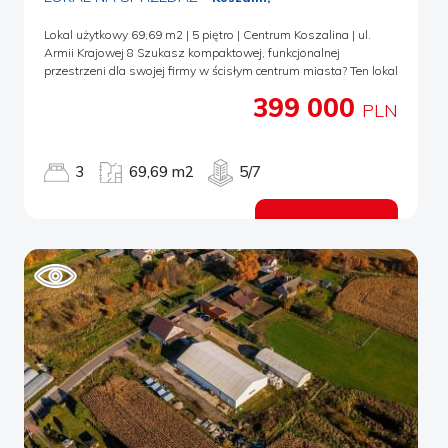
zapytaj agenta odpowiedzialnego za to ogłoszenie. Chcesz
szybko sprzedać mieszkanie, dom, lokal, pozbyć się problemu,
Lokal użytkowy 69,69 m2 | 5 piętro | Centrum Koszalina | ul.
ponieważ potrzebujesz pieniędzy? Podziel się z nami
Armii Krajowej 8 Szukasz kompaktowej, funkcjonalnej
informacją, jaką nieruchomość chciałbyś sprzedać,
przestrzeni dla swojej firmy w ścisłym centrum miasta? Ten lokal
skontaktujemy się z Tobą i omówimy szczegóły. Decyzję o
może być dokładnie tym, czego potrzebujesz. Lokalizacja, która
zakupie podejmujemy najszybciej jak to możliwe. Skupujemy
399 000
pracuje na Twój biznes centrum Koszalinanaprzeciwko dworca
PLN
nieruchomości w każdym stanie technicznym, także zadłużone i
PKP/PKSszybki dojazd z każdej części miastaduży parking przy
w trakcie komorniczej egzekucji. Powyższe informacje
budynkurozwinięta infrastruktura usługowa i handlowa w
zawierające między innymi cenę nieruchomości mają charakter
bezpośrednim otoczeniu To miejsce, do którego klienci trafią bez
3
69,69 m2
5/7
wyłącznie informacyjny. Nie stanowią one oferty w rozumieniu
problemu - samochodem, autobusem czy pieszo. O lokalu
art. 66 i n. ustawy z dnia 23. 04. 1964 r. Kodeks cywilny (Dz.U.
powierzchnia: 69,69 m25 piętro budynku biurowo-
1964 r. Nr 16, poz. 93, ze zmianami.). Oferta wysłana z
usługowegojasne pomieszczenia z przyjemnym widokiemlokal
Zobacz ofertę
programu dla biur nieruchomości ASARI CRM (asaricrm.com)
w stanie do remontu - pełna swoboda aranżacjimożliwość
zaprojektowania przestrzeni pod konkretną działalność Idealny
na: biuro księgowe, projektowe, marketingowekancelarięgabinet
terapeutyczny, coachingowypracownię specjalistycznąsiedzibę
firmy IT lub start-upu Opcja "pod klucz` Jeśli nie chcesz
zajmować się remontem - istnieje możliwość ustalenia
standardu wykończenia i zakupu lokalu już przygotowanego do
pracy. To realna oszczędność czasu i szybkie uruchomienie
działalności. Dlaczego warto? To rozsądny metraż - nie generuje
wysokich kosztów utrzymania, a jednocześnie daje komfort
pracy kilkuosobowemu zespołowi. Lokalizacja zapewnia prestiż,
a możliwość aranżacji daje kontrolę nad budżetem inwestycji.