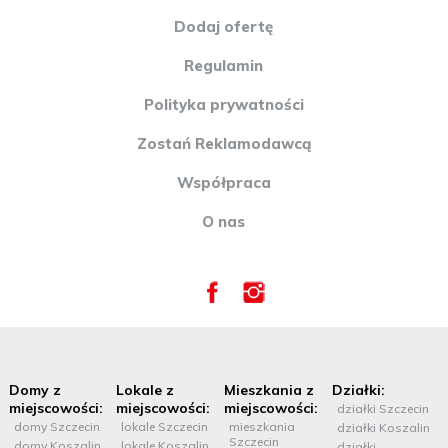
78-100 Kołobrzeg Tel. +48 94 700 00 23 Zapraszamy do
Dodaj ofertę
naszych oddziałów! www.mikulski-nieruchomosci.pl :: Oferta
wysłana z programu mediaRent (media-rent.eu) ::
Regulamin
Polityka prywatności
Zostań Reklamodawcą
Współpraca
O nas
Domy z
Lokale z
Mieszkania z
Działki:
miejscowości:
miejscowości:
miejscowości:
działki Szczecin
domy Szczecin
lokale Szczecin
mieszkania
działki Koszalin
Szczecin
domy Koszalin
lokale Koszalin
działki