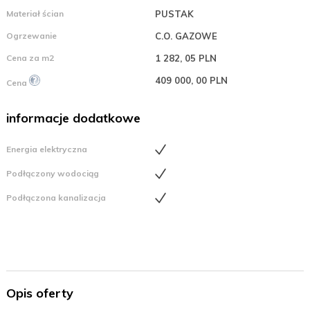
Materiał ścian
PUSTAK
Ogrzewanie
C.O. GAZOWE
Cena za m2
1 282, 05 PLN
409 000, 00 PLN
Cena
informacje dodatkowe
Energia elektryczna
Podłączony wodociąg
Podłączona kanalizacja
Opis oferty