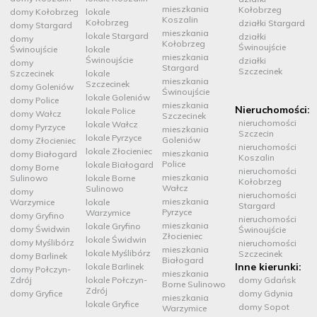
mieszkania
Kołobrzeg
domy Kołobrzeg
lokale
Koszalin
Kołobrzeg
działki Stargard
domy Stargard
mieszkania
lokale Stargard
działki
domy
Kołobrzeg
Świnoujście
Świnoujście
lokale
mieszkania
Świnoujście
działki
domy
Stargard
Szczecinek
Szczecinek
lokale
mieszkania
Szczecinek
domy Goleniów
Świnoujście
lokale Goleniów
domy Police
mieszkania
Nieruchomości:
lokale Police
domy Wałcz
Szczecinek
nieruchomości
lokale Wałcz
domy Pyrzyce
mieszkania
Szczecin
lokale Pyrzyce
Goleniów
domy Złocieniec
nieruchomości
lokale Złocieniec
mieszkania
domy Białogard
Koszalin
Police
lokale Białogard
domy Borne
nieruchomości
mieszkania
Sulinowo
lokale Borne
Kołobrzeg
Wałcz
Sulinowo
domy
nieruchomości
mieszkania
Warzymice
lokale
Stargard
Pyrzyce
Warzymice
domy Gryfino
nieruchomości
mieszkania
lokale Gryfino
domy Świdwin
Świnoujście
Złocieniec
lokale Świdwin
domy Myślibórz
nieruchomości
mieszkania
lokale Myślibórz
Szczecinek
domy Barlinek
Białogard
Inne kierunki:
lokale Barlinek
domy Połczyn-
mieszkania
Zdrój
lokale Połczyn-
domy Gdańsk
Borne Sulinowo
Zdrój
domy Gryfice
domy Gdynia
mieszkania
lokale Gryfice
domy Sopot
Warzymice