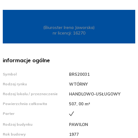
(Biuroster Irena Jaworska)
nr licencji: 16270
informacje ogólne
Symbol
BRS20031
Rodzaj rynku
WTÓRNY
Rodzaj lokalu / przeznaczenie
HANDLOWO-USŁUGOWY
Powierzchnia całkowita
507, 00 m²
Parter
Rodzaj budynku
PAWILON
Rok budowy
1977