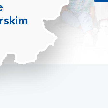
e
rskim