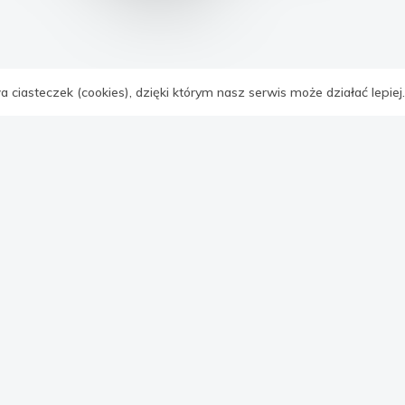
Wyróżnione oferty
 ciasteczek (cookies), dzięki którym nasz serwis może działać lepiej
IE
MIESZKANIA
DOMY
LOKALE
DZIAŁKI
Zobacz więcej ofert
Artykuły