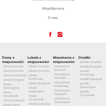
Współpraca
O nas
Domy z
Lokale z
Mieszkania z
Działki:
miejscowości:
miejscowości:
miejscowości:
działki Szczecin
domy Szczecin
lokale Szczecin
mieszkania
działki Koszalin
Szczecin
domy Koszalin
lokale Koszalin
działki
mieszkania
Kołobrzeg
domy Kołobrzeg
lokale
Koszalin
Kołobrzeg
działki Stargard
domy Stargard
mieszkania
lokale Stargard
działki
domy
Kołobrzeg
Świnoujście
Świnoujście
lokale
mieszkania
Świnoujście
działki
domy
Stargard
Szczecinek
Szczecinek
lokale
mieszkania
Szczecinek
domy Goleniów
Świnoujście
lokale Goleniów
domy Police