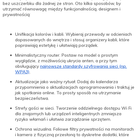
bez uszczerbku dla żadnej ze stron. Oto kilka sposobów, by
utrzymać równowagę między funkcjonalnością, designem i
prywatnością:
Unifikacja kolorów i kabli. Wybieraj przewody w odcieniach
dopasowanych do wnętrza i stosuj organizery kabli, które
poprawiają estetykę i ułatwiają porządek.
Minimalistyczny router. Postaw na model o prostym
wyglądzie, z możliwością ukrycia anten, a przy tym
obsługujący
najnowsze standardy szyfrowania sieci (np.
WPA3)
.
Aktualizacje jako ważny rytuał. Dodaj do kalendarza
przypomnienia o aktualizacjach oprogramowania i traktuj je
jak spotkania online. To prosty sposób na utrzymanie
bezpieczeństwa.
Strefy gości w sieci. Tworzenie oddzielnego dostępu Wi Fi
dla znajomych lub urządzeń inteligentnych zmniejsza
ryzyko włamań i ułatwia zarządzanie sprzętem.
Ochrona wizualna. Foliowe filtry prywatności na monitorach
i kamera z fizyczną przesłoną to dyskretne dodatki, które