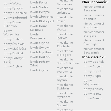
mieszkania
Nieruchomości:
lokale Police
domy Wałcz
Szczecinek
nieruchomości
lokale Wałcz
domy Pyrzyce
mieszkania
Szczecin
lokale Pyrzyce
Goleniów
domy Złocieniec
nieruchomości
lokale Złocieniec
mieszkania
domy Białogard
Koszalin
Police
lokale Białogard
domy Borne
nieruchomości
mieszkania
Sulinowo
lokale Borne
Kołobrzeg
Wałcz
Sulinowo
domy
nieruchomości
mieszkania
Warzymice
lokale
Stargard
Pyrzyce
Warzymice
domy Gryfino
nieruchomości
mieszkania
lokale Gryfino
domy Świdwin
Świnoujście
Złocieniec
lokale Świdwin
domy Myślibórz
nieruchomości
mieszkania
lokale Myślibórz
Szczecinek
domy Barlinek
Białogard
Inne kierunki:
lokale Barlinek
domy Połczyn-
mieszkania
Zdrój
lokale Połczyn-
domy Gdańsk
Borne Sulinowo
Zdrój
domy Gryfice
domy Gdynia
mieszkania
lokale Gryfice
domy Sopot
Warzymice
domy Słupsk
mieszkania
Gryfino
domy
Wejherowo
mieszkania
Świdwin
domy Kartuzy
mieszkania
domy Tczew
Myślibórz
domy Rumia
mieszkania
Barlinek
mieszkania