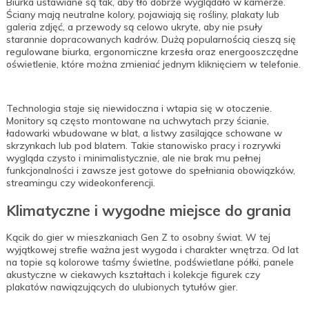
Biurka ustawiane są tak, aby tło dobrze wyglądało w kamerze.
Ściany mają neutralne kolory, pojawiają się rośliny, plakaty lub
galeria zdjęć, a przewody są celowo ukryte, aby nie psuły
starannie dopracowanych kadrów. Dużą popularnością cieszą się
regulowane biurka, ergonomiczne krzesła oraz energooszczędne
oświetlenie, które można zmieniać jednym kliknięciem w telefonie.
Technologia staje się niewidoczna i wtapia się w otoczenie.
Monitory są często montowane na uchwytach przy ścianie,
ładowarki wbudowane w blat, a listwy zasilające schowane w
skrzynkach lub pod blatem. Takie stanowisko pracy i rozrywki
wygląda czysto i minimalistycznie, ale nie brak mu pełnej
funkcjonalności i zawsze jest gotowe do spełniania obowiązków,
streamingu czy wideokonferencji.
Klimatyczne i wygodne miejsce do grania
Kącik do gier w mieszkaniach Gen Z to osobny świat. W tej
wyjątkowej strefie ważna jest wygoda i charakter wnętrza. Od lat
na topie są kolorowe taśmy świetlne, podświetlane półki, panele
akustyczne w ciekawych kształtach i kolekcje figurek czy
plakatów nawiązujących do ulubionych tytułów gier.