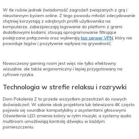
W tle rośnie jednak świadomość zagrożeń związanych z grą i
nieustannym byciem online. Z tego powodu młodzi zdecydowanie
chętniej korzystają z odrębnych profili użytkownika na
komputerze, zabezpieczają logowanie do platform z grami
dodatkowymi kodami, stosują oprogramowanie filtrujące
podejrzane połączenia oraz wybierają
top serwer VPN
, który nie
powoduje lagów i pozytywnie wpływa na grywalność.
Nowoczesny gaming room jest więc nie tylko efektowny
wizualnie, ale także ergonomiczny i lepiej przygotowany na
cyfrowe ryzyka.
Technologia w strefie relaksu i rozrywki
Dom Pokolenia Z to przede wszystkim przestrzeń do nowych
doświadczeń. W salonie obok projektora lub telewizora 4K często
pojawia się soundbar kompatybilny z asystentami głosowymi.
Oświetlenie LED zmienia kolory w rytm muzyki, a systemy audio
multiroom umożliwiają kontrolę dźwięku w każdym
pomieszczeniu.