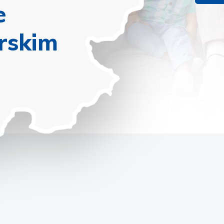
e
rskim