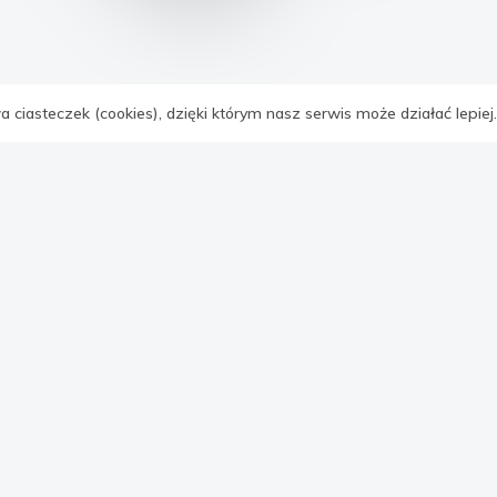
Wyróżnione oferty
 ciasteczek (cookies), dzięki którym nasz serwis może działać lepiej
IE
MIESZKANIA
DOMY
LOKALE
DZIAŁKI
Zobacz więcej ofert
Artykuły