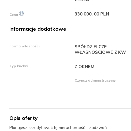
330 000, 00 PLN
Cena
informacje dodatkowe
Forma własności
SPÓŁDZIELCZE
WŁASNOŚCIOWE Z KW
Typ kuchni
Z OKNEM
Czynsz administracyjny
Opis oferty
Planujesz skredytować tę nieruchomość - zadzwoń.