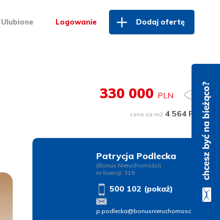
Ulubione
Logowanie
Dodaj ofertę
330 000
PLN
4 564 PLN
cena za m2
Patrycja Podlecka
(Bonus Nieruchomości)
nr licencji: 319
500 102 (pokaż)
p.podlecka@bonusnieruchomosci.pl