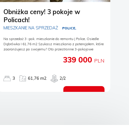
Obniżka ceny! 3 pokoje w
Policach!
MIESZKANIE NA SPRZEDAŻ
POLICE,
Na sprzedaż 3 -pok. mieszkanie do remontu | Police, Osiedle
Dąbrówka I 61,76 m2 Szukasz mieszkania z potencjałem, które
zaaranżujesz po swojemu? Oto przestronne 3-pokojowe
mieszkanie o dużej powierzchni 61,76 m2 na 2. piętrze w
339 000
niskim bloku- to idealna propozycja dla osób, które cenią sobie
PLN
możliwość samodzielnej aranżacji. Mieszkanie ma 3 pokoje,
oddzielną kuchnię, łazienkę i piwnicę, szczegóły nieruchomości:
Pokój dzienny - ok. 23,8 m2 Pierwsza sypialnia - ok. 10 m2
3
61,76 m2
2/2
Druga sypialnia - ok. 10,70 m2 Kuchnia - ok. 8,25 m2 Łazienka
z prysznicem i WC - ok. 4,24 m2 Korytarz - ok. 5,5 m2 Czynsz
administracyjny 445 zł. Ogrzewanie i ciepła woda z pieca
Zobacz ofertę
dwuobiegowego. Do mieszkania przynależy piwnica - 7,45 m2
Lokalizacja - położone jest w jednej z najbardziej wygodnych i
zielonych części Polic. To idealne miejsce dla osób, które chcą
mieszkać spokojnie, a jednocześnie mieć wszystko, czego
potrzeba, dosłownie kilka kroków od domu. Atuty
lokalizacji:Codzienna wygoda w zasięgu kilku minut W
najbliższej okolicy znajdują się liczne sklepy, markety, punkty