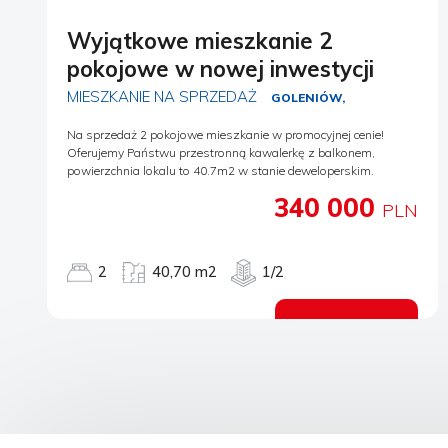
Wyjątkowe mieszkanie 2
pokojowe w nowej inwestycji
MIESZKANIE NA SPRZEDAŻ
GOLENIÓW,
Na sprzedaż 2 pokojowe mieszkanie w promocyjnej cenie!
Oferujemy Państwu przestronną kawalerkę z balkonem,
powierzchnia lokalu to 40.7m2 w stanie deweloperskim.
Mieszkanie znajduje się na parterze w nowoczesnym budynku.
340 000
Nieruchomość posiada ogrzewanie miejskie, co gwarantuje
PLN
komfortowe warunki użytkowania. Dodatkowo, niski czynsz
sprawia, że utrzymanie mieszkania jest bardzo ekonomiczne.
Dodatkowym atutem jest możliwość wykupu miejsca
2
40,70 m2
1/2
postojowego w garażu podziemnym oraz dodatkowego
miejsca parkingu na zewnątrz. To idealne rozwiązanie dla
osób, które cenią sobie wygodę i bezpieczeństwo. Jeśli preferują
Zobacz ofertę
Państwo gotowe rozwiązania, istnieje możliwość wykończenia
mieszkania przez dewelopera, który zadba o każdy detal i
stworzy idealne miejsce do zamieszkania lub wynajmu. Warto
wspomnieć, że posiadamy również mieszkania dwu i trzy
pokojowe, zatem każdy może znaleźć odpowiednią przestrzeń
dopasowaną do swoich potrzeb. Zapraszamy do kontaktu w
celu uzyskania szczegółowych informacji oraz umówienia się