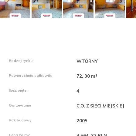
Rodzaj rynku
WTÓRNY
Powierzchnia całkowita
72, 30 m²
Ilość pięter
4
Ogrzewanie
C.O. Z SIECI MIEJSKIEJ
Rok budowy
2005
Cena za m2
4 564, 32 PLN