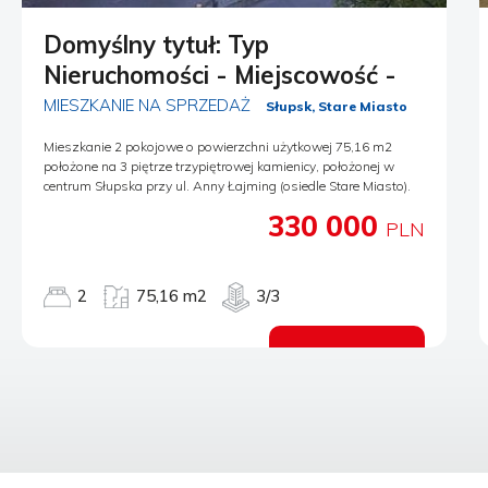
Domyślny tytuł: Typ
Nieruchomości - Miejscowość -
MIESZKANIE NA SPRZEDAŻ
Słupsk, Stare Miasto
Mieszkanie 2 pokojowe o powierzchni użytkowej 75,16 m2
położone na 3 piętrze trzypiętrowej kamienicy, położonej w
centrum Słupska przy ul. Anny Łajming (osiedle Stare Miasto).
Mieszkanie w podstawowym stanie technicznym, z dużym
330 000
potencjałem aranżacyjnym, słoneczne. W skład mieszkania
PLN
wchodzą: 2 pokoje, kuchnia, łazienka, wc i przedpokój. Układ:
wejście z klatki schodowej do przedpokoju, z którego można
wejść do pokoju, kuchni, łazienki i wc; z pokoju wejście do
2
75,16 m2
3/3
drugiego pokoju; kuchnia otwarta na przedpokój (bez okna) z
miejscem na jadalnię. Okna po wymianie na PCV, w pokojach:
na podłogach parkiet (do cyklinowania), w kuchni , w łazience:
Zobacz ofertę
glazura i terakota; w łazience wanna, kabina prysznicowa i
umywalka; w wc miska ustępowa i umywalka; w przedpokoju
na całej ścianie szafy. Centralne ogrzewanie z sieci miejskiej.
Dostawę ciepłej wody zapewnia elektryczny przepływowy
podgrzewacz. Opłaty eksploatacyjne z funduszem
remontowym miesięcznie wynoszą ok. 925 PLN (w tym FR 300
PLN). Do mieszkania przynależy piwnica. Mieszkanie położone