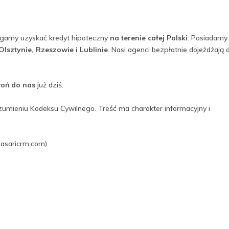
agamy uzyskać kredyt hipoteczny
na terenie całej Polski
. Posiadam
lsztynie, Rzeszowie i Lublinie
. Nasi agenci bezpłatnie dojeżdżają 
oń do nas
już dziś.
ozumieniu Kodeksu Cywilnego. Treść ma charakter informacyjny i
(asaricrm.com)