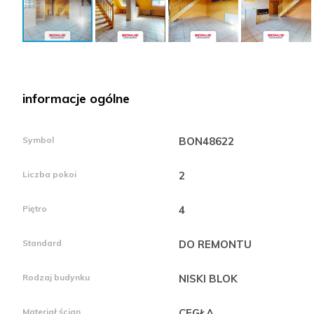
informacje ogólne
Symbol
BON48622
Liczba pokoi
2
Piętro
4
Standard
DO REMONTU
Rodzaj budynku
NISKI BLOK
Materiał ścian
CEGŁA