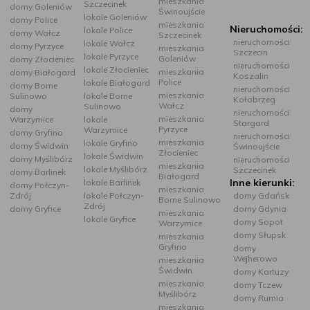
mieszkania
Szczecinek
domy Goleniów
Świnoujście
lokale Goleniów
domy Police
mieszkania
Nieruchomości:
lokale Police
domy Wałcz
Szczecinek
nieruchomości
lokale Wałcz
domy Pyrzyce
mieszkania
Szczecin
lokale Pyrzyce
Goleniów
domy Złocieniec
nieruchomości
lokale Złocieniec
mieszkania
domy Białogard
Koszalin
Police
lokale Białogard
domy Borne
nieruchomości
mieszkania
Sulinowo
lokale Borne
Kołobrzeg
Wałcz
Sulinowo
domy
nieruchomości
mieszkania
Warzymice
lokale
Stargard
Pyrzyce
Warzymice
domy Gryfino
nieruchomości
mieszkania
lokale Gryfino
domy Świdwin
Świnoujście
Złocieniec
lokale Świdwin
domy Myślibórz
nieruchomości
mieszkania
lokale Myślibórz
Szczecinek
domy Barlinek
Białogard
Inne kierunki:
lokale Barlinek
domy Połczyn-
mieszkania
Zdrój
lokale Połczyn-
domy Gdańsk
Borne Sulinowo
Zdrój
domy Gryfice
domy Gdynia
mieszkania
lokale Gryfice
domy Sopot
Warzymice
domy Słupsk
mieszkania
Gryfino
domy
Wejherowo
mieszkania
Świdwin
domy Kartuzy
mieszkania
domy Tczew
Myślibórz
domy Rumia
mieszkania