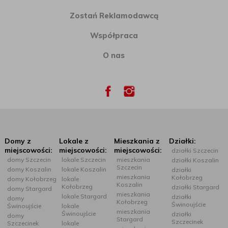
Zostań Reklamodawcą
Współpraca
O nas
Domy z
Lokale z
Mieszkania z
Działki:
miejscowości:
miejscowości:
miejscowości:
działki Szczecin
domy Szczecin
lokale Szczecin
mieszkania
działki Koszalin
Szczecin
domy Koszalin
lokale Koszalin
działki
mieszkania
Kołobrzeg
domy Kołobrzeg
lokale
Koszalin
Kołobrzeg
działki Stargard
domy Stargard
mieszkania
lokale Stargard
działki
domy
Kołobrzeg
Świnoujście
Świnoujście
lokale
mieszkania
Świnoujście
działki
domy
Stargard
Szczecinek
Szczecinek
lokale