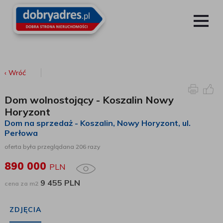
‹ Wróć
Dom wolnostojący - Koszalin Nowy
Horyzont
Dom na sprzedaż - Koszalin
, Nowy Horyzont, ul.
Perłowa
oferta była przeglądana 206 razy
890 000
PLN
9 455 PLN
cena za m2
ZDJĘCIA