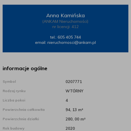
Anna Kamińska
(ANKAM Nieruchomości)
nr licencji: 412
tel.: 605 405 744
email:
nieruchomosci@ankam.pl
informacje ogólne
Symbol
0207771
Rodzaj rynku
WTÓRNY
Liczba pokoi
4
Powierzchnia całkowita
94, 13 m²
Powierzchnia działki
280, 00 m²
Rok budowy
2020