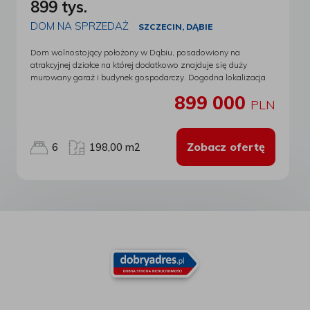
899 tys.
Obsługujemy teren całego województwa
zachodniopomorskiego. Nasz skład liczy blisko 40 osób.
DOM NA SPRZEDAŻ
SZCZECIN, DĄBIE
Dobierzemy dla Państwa najtańszy kredyt na zakup każdej
nieruchomości. Nie musisz kupować z nami nieruchomości, by
Dom wolnostojący położony w Dąbiu, posadowiony na
otrzymać świetny kredyt! W ofercie mamy ponad 20 banków!
atrakcyjnej działce na której dodatkowo znajduje się duży
Zadzwoń po kredyt hipoteczny już dziś: +48 790 588 531
murowany garaż i budynek gospodarczy. Dogodna lokalizacja
CENTRALA FIRMY: +48 530 855 003
biuro@mikulski-
umożliwiająca szybki dojazd do centrum Szczecina i na trasę
nieruchomosci.pl
Nasze oddziały: Oddział GOLENIÓW ul. M.
899 000
S3, dodatkowo możliwość obcowania z naturą dzięki
PLN
Konopnickiej 76 72-100 Goleniów Tel. +48 91 418 56 57 Oddział
pobliskiemu kąpielisku Dąbie. Wokół pełna infrastruktura:
STARGARD ul. Mikołaja Reja 8/1 73-110 Stargard Tel. +48 91
szkoła podstawowa, Lidl, netto, restauracje, stacja benzynowa,
577 07 57 Oddział NOWOGARD ul. Bankowa 3B/1 72-200
komunikacja miejska itp. Aktualnie nieruchomość
Zobacz ofertę
6
198,00 m2
Nowogard Tel. +48 91 307 66 87 Oddział SZCZECIN ul.
przystosowana jest dla dwóch rodzin, a budynek posiada dwa
Łaziebna 1, U1/1 70-557 Szczecin Tel. +48 91 307 91 64 Oddział
wejścia. Powierzchnia użytkowa domu to 107 m2 a całkowita
ŚWINOUJŚCIE ul. Bolesława Chrobrego 5B 72-600 Świnoujście
198 m2. W skład budynku wchodzą: parter: - 4 pokoje - kuchnia
Tel. +48 91 307 89 01 Oddział KOŁOBRZEG ul. Mariacka 38/2
ze spiżarnią - łazienka - klatka schodowa - wiatrołap piętro: - 2
78-100 Kołobrzeg Tel. +48 94 700 00 23 Zapraszamy do
pokoje - kuchnia z wyjściem na taras - łazienka - korytarz z
naszych oddziałów! www.mikulski-nieruchomosci.pl :: Oferta
wyjściem na balkon piwnica Ogrzewanie i woda z pieca
wysłana z programu mediaRent (media-rent.eu) ::
gazowego. Budynek posiada niezależne i osobno
opomiarowane instalacje. Dom wybudowane w technologii
tradycyjnej murowanej. Ściany zewnętrzne ocieplone, pokryte
tynkiem strukturalnym i pomalowane. Stropodach płaski, kryty
papą. Standard nieruchomości do odświeżenia lub do remontu.
Zapraszam do obejrzenia na żywo. Oferta na wyłączność.
Klucze w biurze. Planujesz skredytować to marzenie? Zadzwoń.