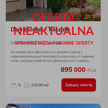
Dom bliźniak - Koszalin
DOM NA SPRZEDAŻ
Koszalin,
Na sprzedaż dom jednorodzinny z garażem w jednej z
najbardziej atrakcyjnych lokalizacji Koszalina przy ul. Kupieckiej.
Ciche i spokojne osiedle domów jednorodzinnych w pobliżu
terenów leśnych, Osiedle Lubiatowo! Budynek mieszkalny z
895 000
garażem w zabudowie bliźniaczej do wykończenia wewnątrz.
PLN
Dom 2- kondygnacyjny, podpiwniczony, murowany i ocieplony,
dach dwuspadowy pokryty blachą trapezową. Rozkład
pomieszczeń: pow. całkowita domu 219 m2; pow. zabudowy
Zobacz ofertę
5
219,00 m2
113 m2; Niski parter: garaż 15 m2; pomieszczenie gospodarcze,
pralnia, kotłownia; Parter: kuchnia z jadalnią i wyjściem na taras
ogrodowy, garderoba, łazienka, WC, przedpokój, przedsionek;
Piętro: salon z kominkiem + taras, 3- pokoje, łazienka,
przedpokój; Antresola: pokój rekreacyjny ze skosami. Taras