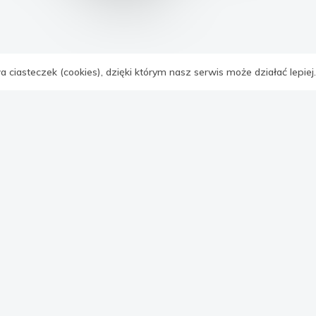
Wyróżnione oferty
 ciasteczek (cookies), dzięki którym nasz serwis może działać lepiej
IE
MIESZKANIA
DOMY
LOKALE
DZIAŁKI
Zobacz więcej ofert
Artykuły