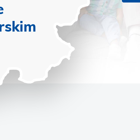
e
rskim