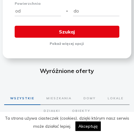
Powierzchnia
-
Pokaż
więcej
opcji
Wyróżnione oferty
WSZYSTKIE
MIESZKANIA
DOMY
LOKALE
DZIAŁKI
OBIEKTY
Ta strona używa ciasteczek (cookies), dzięki którym nasz serwis
może działać lepiej.
Akceptuję