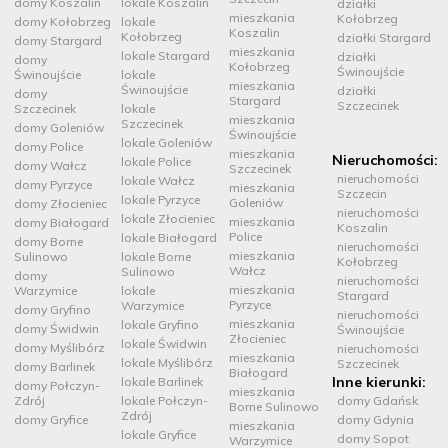
domy Koszalin
lokale Koszalin
działki
mieszkania
Kołobrzeg
domy Kołobrzeg
lokale
Koszalin
Kołobrzeg
działki Stargard
domy Stargard
mieszkania
lokale Stargard
działki
domy
Kołobrzeg
Świnoujście
Świnoujście
lokale
mieszkania
Świnoujście
działki
domy
Stargard
Szczecinek
Szczecinek
lokale
mieszkania
Szczecinek
domy Goleniów
Świnoujście
lokale Goleniów
domy Police
mieszkania
Nieruchomości:
lokale Police
domy Wałcz
Szczecinek
nieruchomości
lokale Wałcz
domy Pyrzyce
mieszkania
Szczecin
lokale Pyrzyce
Goleniów
domy Złocieniec
nieruchomości
lokale Złocieniec
mieszkania
domy Białogard
Koszalin
Police
lokale Białogard
domy Borne
nieruchomości
mieszkania
Sulinowo
lokale Borne
Kołobrzeg
Wałcz
Sulinowo
domy
nieruchomości
mieszkania
Warzymice
lokale
Stargard
Pyrzyce
Warzymice
domy Gryfino
nieruchomości
mieszkania
lokale Gryfino
domy Świdwin
Świnoujście
Złocieniec
lokale Świdwin
domy Myślibórz
nieruchomości
mieszkania
lokale Myślibórz
Szczecinek
domy Barlinek
Białogard
Inne kierunki:
lokale Barlinek
domy Połczyn-
mieszkania
Zdrój
lokale Połczyn-
domy Gdańsk
Borne Sulinowo
Zdrój
domy Gryfice
domy Gdynia
mieszkania
lokale Gryfice
domy Sopot
Warzymice