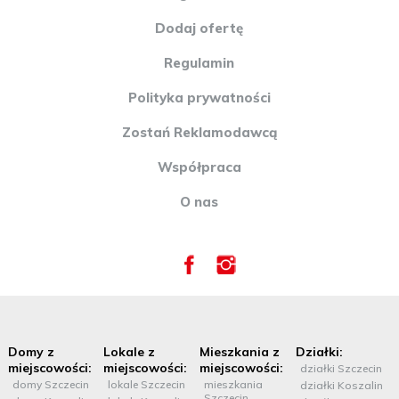
Dodaj ofertę
Regulamin
Polityka prywatności
Zostań Reklamodawcą
Współpraca
O nas
Domy z
Lokale z
Mieszkania z
Działki:
miejscowości:
miejscowości:
miejscowości:
działki Szczecin
domy Szczecin
lokale Szczecin
mieszkania
działki Koszalin
Szczecin