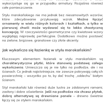
wykorzystuje się go w przypadku armatury. Rozjaśnia również
całe pomieszczenie.
Stylu marokańskiego nie ma jednak bez niesamowitych wzorów,
które zdecydowanie przykuwają wzrok.
Można łączyć
ornamenty w wielu różnych kolorach i kształtach, a tylko w
pierwszej chwili może wydawać się to lekko chaotyczną
koncepcją
. W rzeczywistości geometryczne czy kwiatowe wzory
wyglądają naprawdę perfekcyjnie. Dodatkowo można postawić
na zielone, brązowe, granatowe czy złote akcenty.
Jak wykańcza się łazienkę w stylu marokańskim?
Kluczowym elementem łazienek w stylu marokańskim są
charakterystyczne płytki, które stanowią podstawę całego
wykończenia
. Umieszcza się je nie tylko na podłodze, ale i na
ścianach. Co jednak najistotniejsze, nie zawsze pokrywają całą ich
powierzchnię – wszystko po to, by dać trochę „oddechu” białym
ścianom.
Styl marokański lubi również duże lustra ze zdobionymi ramami,
zasłony i dobre oświetlenie.
Jeśli na podłodze nie chcesz płytek,
dobrą alternatywą są drewniane panele
– drewno świetnie
łączy się ze stylem marokańskim.