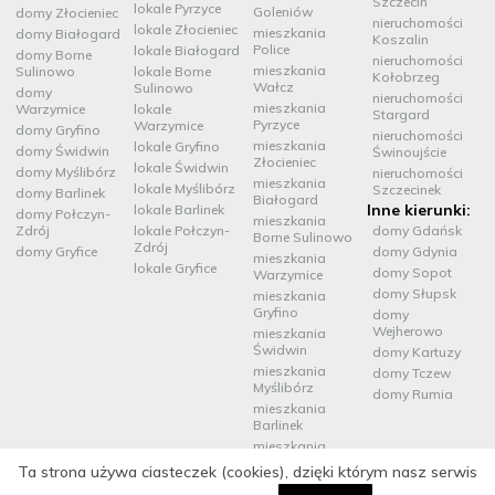
Szczecin
lokale Pyrzyce
Goleniów
domy Złocieniec
nieruchomości
lokale Złocieniec
mieszkania
domy Białogard
Koszalin
Police
lokale Białogard
domy Borne
nieruchomości
mieszkania
Sulinowo
lokale Borne
Kołobrzeg
Wałcz
Sulinowo
domy
nieruchomości
mieszkania
Warzymice
lokale
Stargard
Pyrzyce
Warzymice
domy Gryfino
nieruchomości
mieszkania
lokale Gryfino
domy Świdwin
Świnoujście
Złocieniec
lokale Świdwin
domy Myślibórz
nieruchomości
mieszkania
lokale Myślibórz
Szczecinek
domy Barlinek
Białogard
Inne kierunki:
lokale Barlinek
domy Połczyn-
mieszkania
Zdrój
lokale Połczyn-
domy Gdańsk
Borne Sulinowo
Zdrój
domy Gryfice
domy Gdynia
mieszkania
lokale Gryfice
domy Sopot
Warzymice
domy Słupsk
mieszkania
Gryfino
domy
Wejherowo
mieszkania
Świdwin
domy Kartuzy
mieszkania
domy Tczew
Myślibórz
domy Rumia
mieszkania
Barlinek
mieszkania
Połczyn-Zdrój
Ta strona używa ciasteczek (cookies), dzięki którym nasz serwis
mieszkania