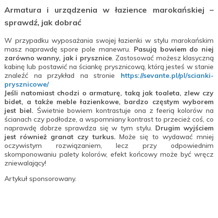
Armatura i urządzenia w łazience marokańskiej –
sprawdź, jak dobrać
W przypadku wyposażania swojej łazienki w stylu marokańskim
masz naprawdę spore pole manewru.
Pasują bowiem do niej
zarówno wanny, jak i prysznice
. Zastosować możesz klasyczną
kabinę lub postawić na ściankę prysznicową, którą jesteś w stanie
znaleźć na przykład na stronie
https://sevante.pl/pl/
scianki-
prysznicowe/
Jeśli natomiast chodzi o armaturę, taką jak toaleta, zlew czy
bidet, a także meble łazienkowe, bardzo częstym wyborem
jest biel.
Świetnie bowiem kontrastuje ona z feerią kolorów na
ścianach czy podłodze, a wspomniany kontrast to przecież coś, co
naprawdę dobrze sprawdza się w tym stylu.
Drugim wyjściem
jest również granat czy turkus.
Może się to wydawać mniej
oczywistym rozwiązaniem, lecz przy odpowiednim
skomponowaniu palety kolorów, efekt końcowy może być wręcz
zniewalający!
Artykuł sponsorowany.