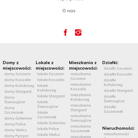
O nas
Domy z
Lokale z
Mieszkania z
Działki:
miejscowości:
miejscowości:
miejscowości:
działki Szczecin
domy Szczecin
lokale Szczecin
mieszkania
działki Koszalin
Szczecin
domy Koszalin
lokale Koszalin
działki
mieszkania
Kołobrzeg
domy Kołobrzeg
lokale
Koszalin
Kołobrzeg
działki Stargard
domy Stargard
mieszkania
lokale Stargard
działki
domy
Kołobrzeg
Świnoujście
Świnoujście
lokale
mieszkania
Świnoujście
działki
domy
Stargard
Szczecinek
Szczecinek
lokale
mieszkania
Szczecinek
domy Goleniów
Świnoujście
lokale Goleniów
domy Police
mieszkania
Nieruchomości:
lokale Police
domy Wałcz
Szczecinek
nieruchomości
lokale Wałcz
domy Pyrzyce
mieszkania