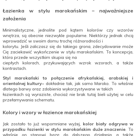
Łazienka w stylu marokańskim – najważniejsze
założenia
Minimalistyczne, jednolite pod kątem kolorów czy wzorów
wnętrza, są obecnie niezwykle popularne. Niektórzy jednak chcą
wprowadzić w swoim domu trochę różnorodności i
kolorytu. Jeśli zaliczasz się do takiego grona, zdecydowanie może
Cię zaciekawić wykończenie w stylu marokańskim. To koncepcja,
która przede wszystkim skupia się na
ciepłych kolorach, przykuwających wzrok wzorach, a także
kontrastach.
Styl marokański to połączenie afrykańskiej, arabskiej i
orientalnej kultury–
dokładnie tak, jak samo Maroko. To właśnie
dlatego barwy oraz zdobienia wykorzystywane w takich
łazienkach są wyraziste, chociaż nie brak tutaj bieli użytej w celu
przełamywania schematu.
Kolory i wzory w łazience marokańskiej
Jak zostało to już wspomniane wyżej,
kolor biały odgrywa w
przypadku łazienki w stylu marokańskim duże znaczenie
. To
właśnie on stanowi bazę do dalszego działania, a także