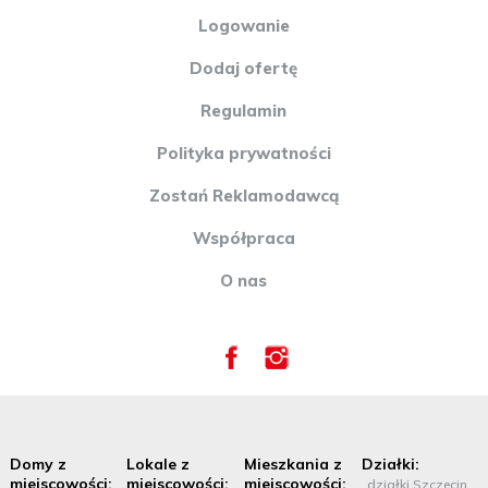
Logowanie
Dodaj ofertę
Regulamin
Polityka prywatności
Zostań Reklamodawcą
Współpraca
O nas
Domy z
Lokale z
Mieszkania z
Działki:
miejscowości:
miejscowości:
miejscowości:
działki Szczecin