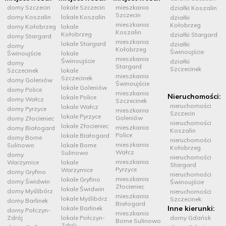
domy Szczecin
lokale Szczecin
mieszkania
działki Koszalin
Szczecin
domy Koszalin
lokale Koszalin
działki
mieszkania
Kołobrzeg
domy Kołobrzeg
lokale
Koszalin
Kołobrzeg
działki Stargard
domy Stargard
mieszkania
lokale Stargard
działki
domy
Kołobrzeg
Świnoujście
Świnoujście
lokale
mieszkania
Świnoujście
działki
domy
Stargard
Szczecinek
Szczecinek
lokale
mieszkania
Szczecinek
domy Goleniów
Świnoujście
lokale Goleniów
domy Police
mieszkania
Nieruchomości:
lokale Police
domy Wałcz
Szczecinek
nieruchomości
lokale Wałcz
domy Pyrzyce
mieszkania
Szczecin
lokale Pyrzyce
Goleniów
domy Złocieniec
nieruchomości
lokale Złocieniec
mieszkania
domy Białogard
Koszalin
Police
lokale Białogard
domy Borne
nieruchomości
mieszkania
Sulinowo
lokale Borne
Kołobrzeg
Wałcz
Sulinowo
domy
nieruchomości
mieszkania
Warzymice
lokale
Stargard
Pyrzyce
Warzymice
domy Gryfino
nieruchomości
mieszkania
lokale Gryfino
domy Świdwin
Świnoujście
Złocieniec
lokale Świdwin
domy Myślibórz
nieruchomości
mieszkania
lokale Myślibórz
Szczecinek
domy Barlinek
Białogard
Inne kierunki:
lokale Barlinek
domy Połczyn-
mieszkania
Zdrój
lokale Połczyn-
domy Gdańsk
Borne Sulinowo
Zdrój