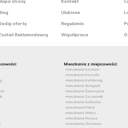
Mapa strony
Kontakt
C
Blog
Ulubione
L
Dodaj ofertę
Regulamin
P
Zostań Reklamodawcą
Współpraca
O
scowości:
Mieszkania z miejscowości:
mieszkania Szczecin
mieszkania Koszalin
eg
mieszkania Kołobrzeg
mieszkania Stargard
cie
mieszkania Świnoujście
ek
mieszkania Szczecinek
mieszkania Goleniów
mieszkania Police
mieszkania Wałcz
mieszkania Pyrzyce
c
mieszkania Złocieniec