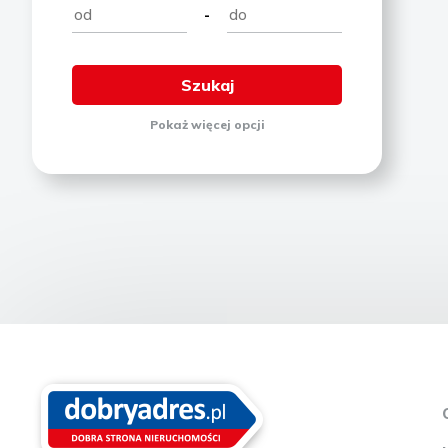
-
Pokaż
więcej
opcji