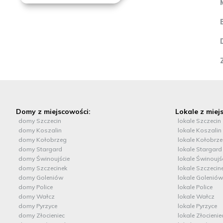
Domy z miejscowości:
Lokale z miej
domy Szczecin
lokale Szczecin
domy Koszalin
lokale Koszalin
domy Kołobrzeg
lokale Kołobrz
domy Stargard
lokale Stargard
domy Świnoujście
lokale Świnoujś
domy Szczecinek
lokale Szczecin
domy Goleniów
lokale Goleniów
domy Police
lokale Police
domy Wałcz
lokale Wałcz
domy Pyrzyce
lokale Pyrzyce
domy Złocieniec
lokale Złocienie