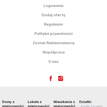
Logowanie
Dodaj ofertę
Regulamin
Polityka prywatności
Zostań Reklamodawcą
Współpraca
O nas
Domy z
Lokale z
Mieszkania z
Działki:
miejscowości:
miejscowości:
miejscowości:
działki Szczecin