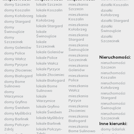
domy Szczecin
lokale Szczecin
mieszkania
działki Koszalin
Szczecin
domy Koszalin
lokale Koszalin
działki
mieszkania
Kołobrzeg
domy Kołobrzeg
lokale
Koszalin
Kołobrzeg
działki Stargard
domy Stargard
mieszkania
lokale Stargard
działki
domy
Kołobrzeg
Świnoujście
Świnoujście
lokale
mieszkania
Świnoujście
działki
domy
Stargard
Szczecinek
Szczecinek
lokale
mieszkania
Szczecinek
domy Goleniów
Świnoujście
lokale Goleniów
domy Police
mieszkania
Nieruchomości:
lokale Police
domy Wałcz
Szczecinek
nieruchomości
lokale Wałcz
domy Pyrzyce
mieszkania
Szczecin
lokale Pyrzyce
Goleniów
domy Złocieniec
nieruchomości
lokale Złocieniec
mieszkania
domy Białogard
Koszalin
Police
lokale Białogard
domy Borne
nieruchomości
mieszkania
Sulinowo
lokale Borne
Kołobrzeg
Wałcz
Sulinowo
domy
nieruchomości
mieszkania
Warzymice
lokale
Stargard
Pyrzyce
Warzymice
domy Gryfino
nieruchomości
mieszkania
lokale Gryfino
domy Świdwin
Świnoujście
Złocieniec
lokale Świdwin
domy Myślibórz
nieruchomości
mieszkania
lokale Myślibórz
Szczecinek
domy Barlinek
Białogard
Inne kierunki:
lokale Barlinek
domy Połczyn-
mieszkania
Zdrój
lokale Połczyn-
domy Gdańsk
Borne Sulinowo
Zdrój