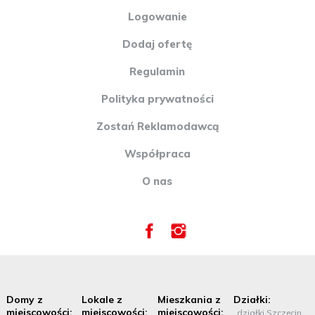
Logowanie
Dodaj ofertę
Regulamin
Polityka prywatności
Zostań Reklamodawcą
Współpraca
O nas
Domy z
Lokale z
Mieszkania z
Działki:
miejscowości:
miejscowości:
miejscowości:
działki Szczecin