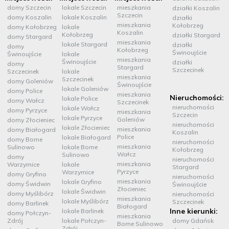
domy Szczecin
lokale Szczecin
mieszkania
działki Koszalin
Szczecin
domy Koszalin
lokale Koszalin
działki
mieszkania
Kołobrzeg
domy Kołobrzeg
lokale
Koszalin
Kołobrzeg
działki Stargard
domy Stargard
mieszkania
lokale Stargard
działki
domy
Kołobrzeg
Świnoujście
Świnoujście
lokale
mieszkania
Świnoujście
działki
domy
Stargard
Szczecinek
Szczecinek
lokale
mieszkania
Szczecinek
domy Goleniów
Świnoujście
lokale Goleniów
domy Police
mieszkania
Nieruchomości:
lokale Police
domy Wałcz
Szczecinek
nieruchomości
lokale Wałcz
domy Pyrzyce
mieszkania
Szczecin
lokale Pyrzyce
Goleniów
domy Złocieniec
nieruchomości
lokale Złocieniec
mieszkania
domy Białogard
Koszalin
Police
lokale Białogard
domy Borne
nieruchomości
mieszkania
Sulinowo
lokale Borne
Kołobrzeg
Wałcz
Sulinowo
domy
nieruchomości
mieszkania
Warzymice
lokale
Stargard
Pyrzyce
Warzymice
domy Gryfino
nieruchomości
mieszkania
lokale Gryfino
domy Świdwin
Świnoujście
Złocieniec
lokale Świdwin
domy Myślibórz
nieruchomości
mieszkania
lokale Myślibórz
Szczecinek
domy Barlinek
Białogard
Inne kierunki:
lokale Barlinek
domy Połczyn-
mieszkania
Zdrój
lokale Połczyn-
domy Gdańsk
Borne Sulinowo
Zdrój