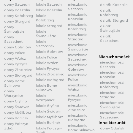
domy Szczecin
lokale Szczecin
mieszkania
działki Koszalin
Szczecin
domy Koszalin
lokale Koszalin
działki
mieszkania
Kołobrzeg
domy Kołobrzeg
lokale
Koszalin
Kołobrzeg
działki Stargard
domy Stargard
mieszkania
lokale Stargard
działki
domy
Kołobrzeg
Świnoujście
Świnoujście
lokale
mieszkania
Świnoujście
działki
domy
Stargard
Szczecinek
Szczecinek
lokale
mieszkania
Szczecinek
domy Goleniów
Świnoujście
lokale Goleniów
domy Police
mieszkania
Nieruchomości:
lokale Police
domy Wałcz
Szczecinek
nieruchomości
lokale Wałcz
domy Pyrzyce
mieszkania
Szczecin
lokale Pyrzyce
Goleniów
domy Złocieniec
nieruchomości
lokale Złocieniec
mieszkania
domy Białogard
Koszalin
Police
lokale Białogard
domy Borne
nieruchomości
mieszkania
Sulinowo
lokale Borne
Kołobrzeg
Wałcz
Sulinowo
domy
nieruchomości
mieszkania
Warzymice
lokale
Stargard
Pyrzyce
Warzymice
domy Gryfino
nieruchomości
mieszkania
lokale Gryfino
domy Świdwin
Świnoujście
Złocieniec
lokale Świdwin
domy Myślibórz
nieruchomości
mieszkania
lokale Myślibórz
Szczecinek
domy Barlinek
Białogard
Inne kierunki:
lokale Barlinek
domy Połczyn-
mieszkania
Zdrój
lokale Połczyn-
domy Gdańsk
Borne Sulinowo
Zdrój