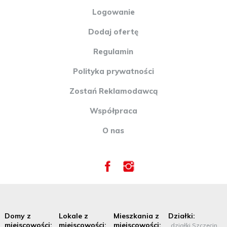
Logowanie
Dodaj ofertę
Regulamin
Polityka prywatności
Zostań Reklamodawcą
Współpraca
O nas
Domy z
Lokale z
Mieszkania z
Działki:
miejscowości:
miejscowości:
miejscowości:
działki Szczecin