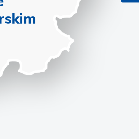
e
rskim