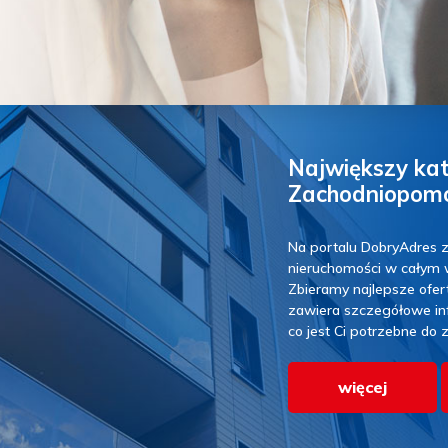
Największy kat
Zachodniopom
Na portalu DobryAdres z
nieruchomości w całym 
Zbieramy najlepsze ofert
zawiera szczegółowe info
co jest Ci potrzebne do 
więcej