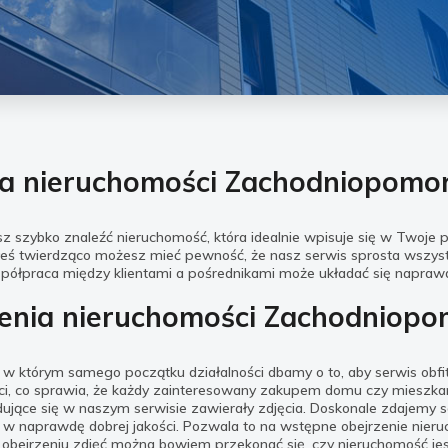
ra nieruchomości Zachodniopomor
sz szybko znaleźć nieruchomość, która idealnie wpisuje się w Twoje 
iałeś twierdząco możesz mieć pewność, że nasz serwis sprosta wsz
spółpraca między klientami a pośrednikami może układać się napra
enia nieruchomości Zachodniopo
w którym samego początku działalności dbamy o to, aby serwis obfi
ci, co sprawia, że każdy zainteresowany zakupem domu czy mieszkan
ujące się w naszym serwisie zawierały zdjęcia. Doskonale zdajemy so
 w naprawdę dobrej jakości. Pozwala to na wstępne obejrzenie nier
bejrzeniu zdjęć można bowiem przekonać się, czy nieruchomość jes