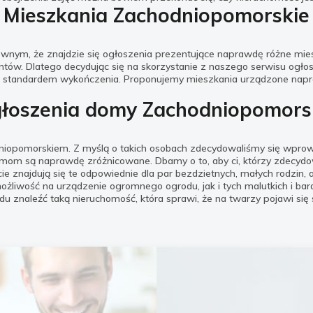
Mieszkania Zachodniopomorskie
pewnym, że znajdzie się ogłoszenia prezentujące naprawdę różne m
lientów. Dlatego decydując się na skorzystanie z naszego serwisu o
oi, standardem wykończenia. Proponujemy mieszkania urządzone na
łoszenia domy Zachodniopomors
dniopomorskiem. Z myślą o takich osobach zdecydowaliśmy się wpro
m są naprawdę zróżnicowane. Dbamy o to, aby ci, którzy zdecydowa
 znajdują się te odpowiednie dla par bezdzietnych, małych rodzin, a
ożliwość na urządzenie ogromnego ogrodu, jak i tych malutkich i ba
znaleźć taką nieruchomość, która sprawi, że na twarzy pojawi się 