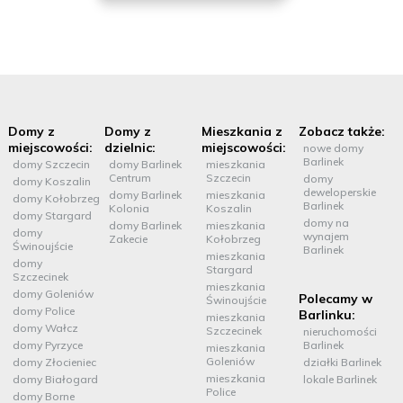
Domy z
Domy z
Mieszkania z
Zobacz także:
miejscowości:
dzielnic:
miejscowości:
nowe domy
Barlinek
domy Szczecin
domy Barlinek
mieszkania
Centrum
Szczecin
domy
domy Koszalin
deweloperskie
domy Barlinek
mieszkania
domy Kołobrzeg
Barlinek
Kolonia
Koszalin
domy Stargard
domy na
domy Barlinek
mieszkania
domy
wynajem
Zakecie
Kołobrzeg
Świnoujście
Barlinek
mieszkania
domy
Stargard
Szczecinek
mieszkania
domy Goleniów
Polecamy w
Świnoujście
domy Police
Barlinku:
mieszkania
domy Wałcz
Szczecinek
nieruchomości
domy Pyrzyce
Barlinek
mieszkania
Goleniów
domy Złocieniec
działki Barlinek
mieszkania
domy Białogard
lokale Barlinek
Police
domy Borne