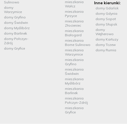
mieszkania
Sulinowo
Inne kierunki:
Wałcz
domy
domy Gdańsk
mieszkania
Warzymice
domy Gdynia
Pyrzyce
domy Gryfino
domy Sopot
mieszkania
domy Świdwin
domy Słupsk
Złocieniec
domy Myślibórz
domy
mieszkania
domy Barlinek
Wejherowo
Białogard
domy Połczyn-
domy Kartuzy
mieszkania
Zdrój
Borne Sulinowo
domy Tczew
domy Gryfice
mieszkania
domy Rumia
Warzymice
mieszkania
Gryfino
mieszkania
Świdwin
mieszkania
Myślibórz
mieszkania
Barlinek
mieszkania
Połczyn-Zdrój
mieszkania
Gryfice