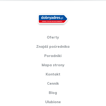
turystycznych wielofunkcyjnych z towarzysząca funkcją
mieszkaniową. Możliwość zagospodarowania przyległego
terenu rekreacyjnego w dowolnych formach: - strefa
wypoczynkowa: hamaki, leżaki, ławki, altany - strefa usług:
wypożyczalnia rowerów, sprzętu rekreacyjnego - strefa
aktywności tematycznych dla różnych grup docelowych, pikniki,
zajęcia tematyczne, spotkania OBIEKT Doskonale prosperujący
KOMPLEKS CZTERECH BUDYNKÓW stanowiących funkcjonalną
całość. Budynki o charakterze wypoczynkowo -handlowo-
Oferty
usługowym. Obiekt dwukondygnacyjny z użytkowym
poddaszem, niepodpiwniczony, z parterowymi wysuniętymi
Znajdź pośrednika
poza bryłę główną częściami krytymi dachem płaskim. Na I
piętro i poddasze prowadzą schody zewnętrzne konstrukcji
Poradniki
stalowej. Teren nieruchomości w pełni zagospodarowany,
utwardzony kostką. WIELKOŚCI TECHNICZNE Powierzchnia
Mapa strony
użytkowa: 437,81 m2 Powierzchnia zabudowy: 231,00 m2
UKŁAD FUNKCJONALNY PARTER - 2 pomieszczenia handlowo
Kontakt
- usługowe usytuowane frontem do głównej ulicy; SALA
KONFERENCYJNA NA 40 OSÓB, POMIESZCZENIE
REKREACYJNE Z JACUZZI I SAUNĄ, kuchnia, pomieszczenie
Cennik
socjalne, pomieszczenie magazynowe, komunikacja, łazienka,
toalety PIĘTRO - osiem pokoi z łazienkami, komunikacja
Blog
PODDASZE - pięć pokoi z łazienkami, komunikacja Pokoje z
łazienkami przeznaczone dla pobytu 30 osób OBIEKT JEST
Ulubione
GOTOWY DO PRZEJĘCIA I OFEROWANY Z PEŁNYM