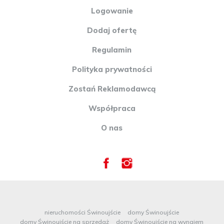
WYPOSAŻENIEM ORAZ UMEBLOWANIEM ZE WZGLĘDU NA
Logowanie
SWOJE ATUTY - OFERTA GODNA POLECENIA Istnieje
możliwość zakupu obiektu bezpośrednio sąsiadującego, który to
Dodaj ofertę
w obecnej strukturze działa wraz z oferowanym obiektem jako
jedna spójna nieruchomość. Zapraszamy do prezentacji oraz do
Regulamin
kontaktu celem uzyskania szczegółów oferty. Opis oferty
zawarty na stronie internetowej sporządzany jest na podstawie
oględzin nieruchomości oraz informacji uzyskanych od
Polityka prywatności
właściciela, może podlegać aktualizacji i nie stanowi oferty
określonej w art. 66 i następnych K.C. Oferta wysłana z
Zostań Reklamodawcą
programu dla biur nieruchomości ASARI CRM (asaricrm.com)
Współpraca
O nas
nieruchomości Świnoujście
domy Świnoujście
domy Świnoujście na sprzedaż
domy Świnoujście na wynajem