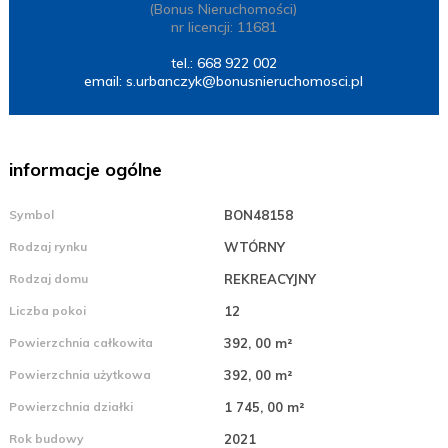
(Bonus Nieruchomości)
nr licencji: 11681
tel.: 668 922 002
email:
s.urbanczyk@bonusnieruchomosci.pl
informacje ogólne
Symbol
BON48158
Rodzaj rynku
WTÓRNY
Rodzaj domu
REKREACYJNY
Liczba pokoi
12
Powierzchnia całkowita
392, 00 m²
Powierzchnia użytkowa
392, 00 m²
Powierzchnia działki
1 745, 00 m²
Rok budowy
2021