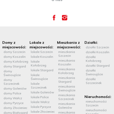
Domy z
Lokale z
Mieszkania z
Działki:
miejscowości:
miejscowości:
miejscowości:
działki Szczecin
domy Szczecin
lokale Szczecin
mieszkania
działki Koszalin
Szczecin
domy Koszalin
lokale Koszalin
działki
mieszkania
Kołobrzeg
domy Kołobrzeg
lokale
Koszalin
Kołobrzeg
działki Stargard
domy Stargard
mieszkania
lokale Stargard
działki
domy
Kołobrzeg
Świnoujście
Świnoujście
lokale
mieszkania
Świnoujście
działki
domy
Stargard
Szczecinek
Szczecinek
lokale
mieszkania
Szczecinek
domy Goleniów
Świnoujście
lokale Goleniów
domy Police
mieszkania
Nieruchomości:
lokale Police
domy Wałcz
Szczecinek
nieruchomości
lokale Wałcz
domy Pyrzyce
mieszkania
Szczecin
lokale Pyrzyce
Goleniów
domy Złocieniec
nieruchomości
lokale Złocieniec
mieszkania
domy Białogard
Koszalin