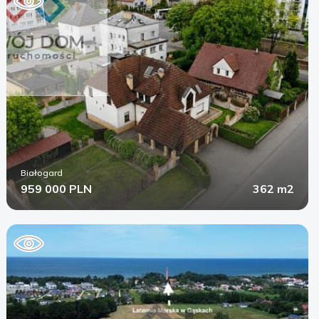
Białogard
959 000 PLN
362 m2