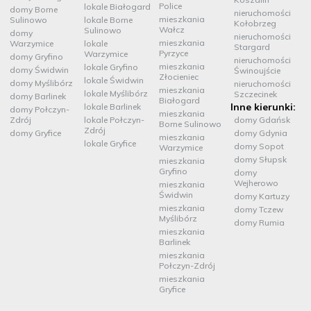
Police
lokale Białogard
domy Borne
nieruchomości
mieszkania
Sulinowo
lokale Borne
Kołobrzeg
Wałcz
Sulinowo
domy
nieruchomości
mieszkania
Warzymice
lokale
Stargard
Pyrzyce
Warzymice
domy Gryfino
nieruchomości
mieszkania
lokale Gryfino
domy Świdwin
Świnoujście
Złocieniec
lokale Świdwin
domy Myślibórz
nieruchomości
mieszkania
lokale Myślibórz
Szczecinek
domy Barlinek
Białogard
Inne kierunki:
lokale Barlinek
domy Połczyn-
mieszkania
Zdrój
lokale Połczyn-
domy Gdańsk
Borne Sulinowo
Zdrój
domy Gryfice
domy Gdynia
mieszkania
lokale Gryfice
domy Sopot
Warzymice
domy Słupsk
mieszkania
Gryfino
domy
Wejherowo
mieszkania
Świdwin
domy Kartuzy
mieszkania
domy Tczew
Myślibórz
domy Rumia
mieszkania
Barlinek
mieszkania
Połczyn-Zdrój
mieszkania
Gryfice